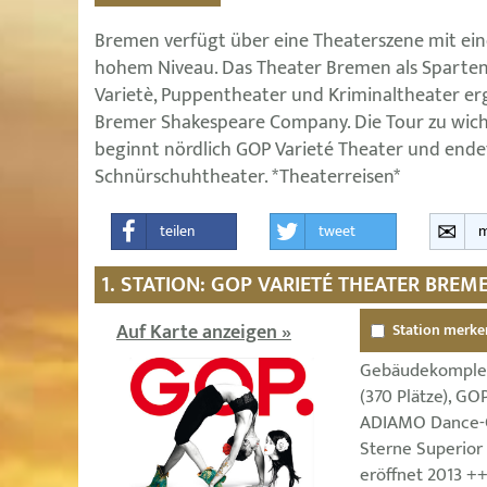
Bremen verfügt über eine Theaterszene mit ei
hohem Niveau. Das Theater Bremen als Sparten
Varietè, Puppentheater und Kriminaltheater ergä
Bremer Shakespeare Company. Die Tour zu wich
beginnt nördlich GOP Varieté Theater und ende
Schnürschuhtheater. *Theaterreisen*
teilen
tweet
m
1. STATION: GOP VARIETÉ THEATER BREM
Auf Karte anzeigen »
Station merke
Gebäudekomplex
(370 Plätze), GO
ADIAMO Dance-C
Sterne Superior
eröffnet 2013 ++