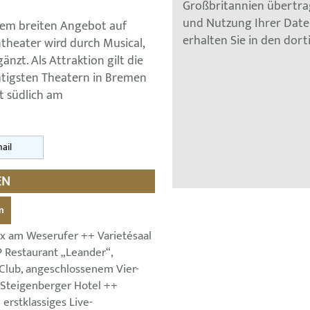
Großbritannien übertra
und Nutzung Ihrer Dat
nem breiten Angebot auf
erhalten Sie in den dor
theater wird durch Musical,
nzt. Als Attraktion gilt die
tigsten Theatern in Bremen
t südlich am
ail
EN
n
 am Weserufer ++ Varietésaal
P Restaurant „Leander“,
lub, angeschlossenem Vier-
 Steigenberger Hotel ++
 erstklassiges Live-