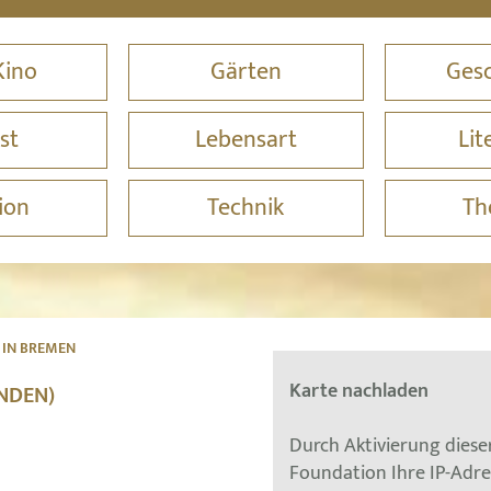
Kino
Gärten
Gesc
st
Lebensart
Lit
ion
Technik
Th
 IN BREMEN
Karte nachladen
NDEN)
Durch Aktivierung dies
Foundation Ihre IP-Adr