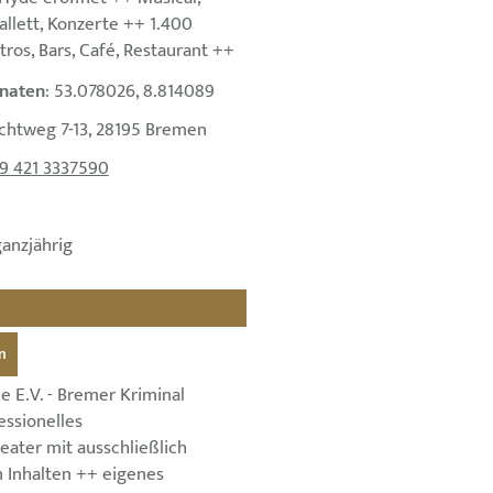
allett, Konzerte ++ 1.400
tros, Bars, Café, Restaurant ++
naten
: 53.078026, 8.814089
ichtweg 7-13, 28195 Bremen
9 421 3337590
ganzjährig
n
 E.V. - Bremer Kriminal
essionelles
eater mit ausschließlich
n Inhalten ++ eigenes