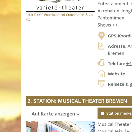
Entertainment,
Akrobaten, Jongl
Foto: © GOP Entertainment-Group GmbH & Co.
Pantomimen ++ 
KG
Shows ++
GPS-Koordi
Adresse
: A
Bremen
Telefon
:
+4
Website
Reisezeit
: 
2. STATION: MUSICAL THEATER BREMEN
Auf Karte anzeigen »
Station merke
Musical Theate
Musical Jekyll &