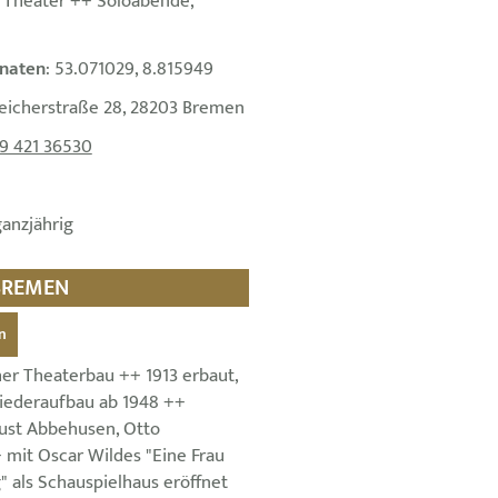
 Theater ++ Soloabende,
naten
: 53.071029, 8.815949
leicherstraße 28, 28203 Bremen
9 421 36530
ganzjährig
 BREMEN
n
her Theaterbau ++ 1913 erbaut,
Wiederaufbau ab 1948 ++
ust Abbehusen, Otto
mit Oscar Wildes "Eine Frau
 als Schauspielhaus eröffnet