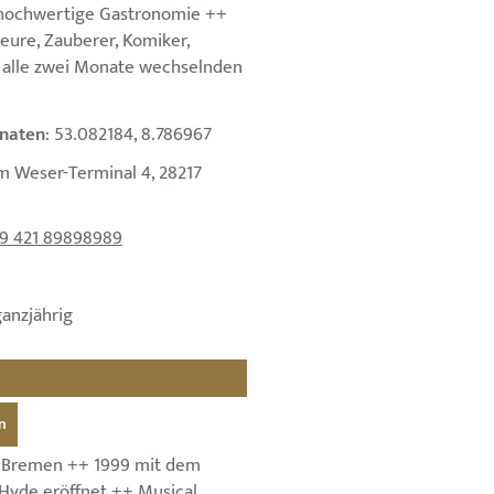
 hochwertige Gastronomie ++
eure, Zauberer, Komiker,
alle zwei Monate wechselnden
naten
: 53.082184, 8.786967
m Weser-Terminal 4, 28217
9 421 89898989
ganzjährig
n
r Bremen ++ 1999 mit dem
 Hyde eröffnet ++ Musical,