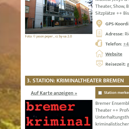
Theater, Show, B
Sitzplätze ++ Bis
GPS-Koordi
Adresse
: R
Foto: © jason peper , cc by-sa 2.0
Telefon
:
+4
Website
Reisezeit
: 
3. STATION: KRIMINALTHEATER BREMEN
Auf Karte anzeigen »
Station merke
Bremer Ensemble
Theater ++ Prof
Unterhaltungsth
kriminalistische