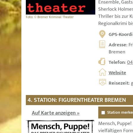
Ensemble, Gasts
Sherlock Holmes
Thriller bis zur
Foto: © Bremer Kriminal Theater
Regionalkrimi bi
GPS-Koordi
Adresse
: F
Bremen
Telefon
:
04
Website
Reisezeit
: 
4. STATION: FIGURENTHEATER BREMEN
Auf Karte anzeigen »
Station merke
Mensch, Puppe! 
vielfältigen Fo