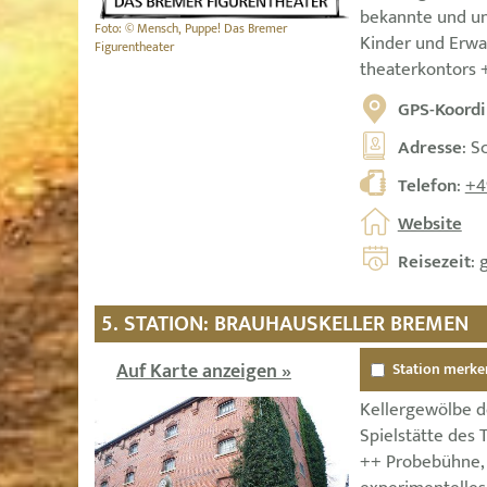
bekannte und u
Foto: © Mensch, Puppe! Das Bremer
Kinder und Erw
Figurentheater
theaterkontors 
GPS-Koordi
Adresse
: S
Telefon
:
+4
Website
Reisezeit
: 
5. STATION: BRAUHAUSKELLER BREMEN
Auf Karte anzeigen »
Station merke
Kellergewölbe de
Spielstätte des
++ Probebühne,