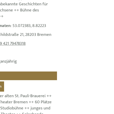
nbekannte Geschichten für
achsene ++ Bühne des
++
naten
: 53.072383, 8.82223
childstraße 21, 28203 Bremen
9 421 79478318
ganzjährig
n
r alten St. Pauli-Brauerei ++
 Theater Bremen ++ 60 Plätze
 Studiobühne ++ junges und