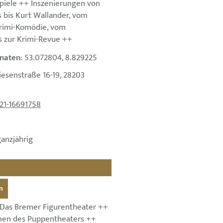
piele ++ Inszenierungen von
 bis Kurt Wallander, vom
 Krimi-Komödie, vom
s zur Krimi-Revue ++
naten
: 53.072804, 8.829225
riesenstraße 16-19, 28203
21-16691758
ganzjährig
n
Das Bremer Figurentheater ++
rmen des Puppentheaters ++