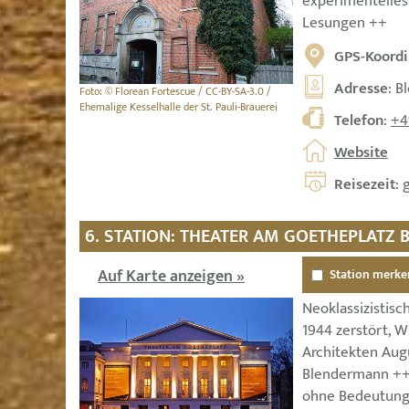
experimentelles
Lesungen ++
GPS-Koordi
Adresse
: B
Foto: © Florean Fortescue / CC-BY-SA-3.0 /
Ehemalige Kesselhalle der St. Pauli-Brauerei
Telefon
:
+4
Website
Reisezeit
: 
6. STATION: THEATER AM GOETHEPLATZ
Auf Karte anzeigen »
Station merke
Neoklassizistisc
1944 zerstört, 
Architekten Aug
Blendermann ++ 
ohne Bedeutung"