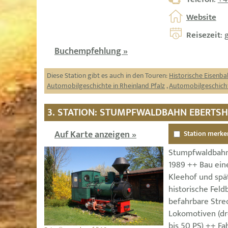
Website
Reisezeit
: 
Buchempfehlung »
Diese Station gibt es auch in den Touren:
Historische Eisenba
Automobilgeschichte in Rheinland Pfalz
,
Automobilgeschicht
3. STATION: STUMPFWALDBAHN EBERTS
Auf Karte anzeigen »
Station merke
Stumpfwaldbahn
1989 ++ Bau ei
Kleehof und spä
historische Fel
befahrbare Stre
Lokomotiven (dr
bis 50 PS) ++ Fah