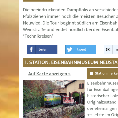
Die beeindruckenden Dampfloks an verschiede
Pfalz ziehen immer noch die meisten Besucher 
Neuwied. Die Tour beginnt südlich am Eisenba
Weinstraße und endet nördlich bei den Eisenba
*Technikreisen*
teilen
tweet
m
1. STATION: EISENBAHNMUSEUM NEUSTA
Auf Karte anzeigen »
Station merke
Eisenbahnmusee
für Eisenbahnge
historischer Lo
Originalzustand
der ehemaligen
++ letzte im Ori