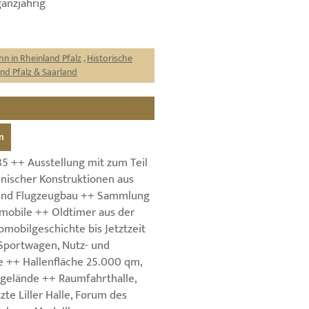
ganzjährig
hn in Rheinland Pfalz
,
Historische
d Pfalz & Saarland
n
5 ++ Ausstellung mit zum Teil
nischer Konstruktionen aus
und Flugzeugbau ++ Sammlung
omobile ++ Oldtimer aus der
omobilgeschichte bis Jetztzeit
Sportwagen, Nutz- und
e ++ Hallenfläche 25.000 qm,
gelände ++ Raumfahrthalle,
te Liller Halle, Forum des