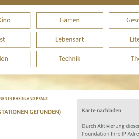
Kino
Gärten
Gesc
st
Lebensart
Lit
ion
Technik
Th
EN IN RHEINLAND PFALZ
Karte nachladen
 STATIONEN GEFUNDEN)
Durch Aktivierung dies
Foundation Ihre IP-Adr