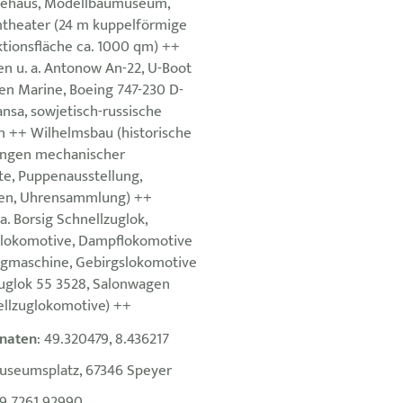
ehaus, Modellbaumuseum,
theater (24 m kuppelförmige
ktionsfläche ca. 1000 qm) ++
en u. a. Antonow An-22, U-Boot
en Marine, Boeing 747-230 D-
nsa, sowjetisch-russische
 ++ Wilhelmsbau (historische
ngen mechanischer
e, Puppenausstellung,
den, Uhrensammlung) ++
a. Borsig Schnellzuglok,
slokomotive, Dampflokomotive
Zugmaschine, Gebirgslokomotive
zuglok 55 3528, Salonwagen
ellzuglokomotive) ++
naten
: 49.320479, 8.436217
useumsplatz, 67346 Speyer
9 7261 92990