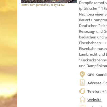
Dampflokomotive
Foto: © sam gamdschie , cc by-sa 3.0
(pfälzische T 1 S
Nachbau einer S
Bauart Crampton
Deutschen Reichs
Reisezug- und 
badischen und 
Eisenbahnen ++ 
Eisenbahnmuseu
Lambrecht und 
"Kuckucksbähnel
und Dampflokom
GPS-Koordi
Adresse
: S
Telefon
:
+4
Website