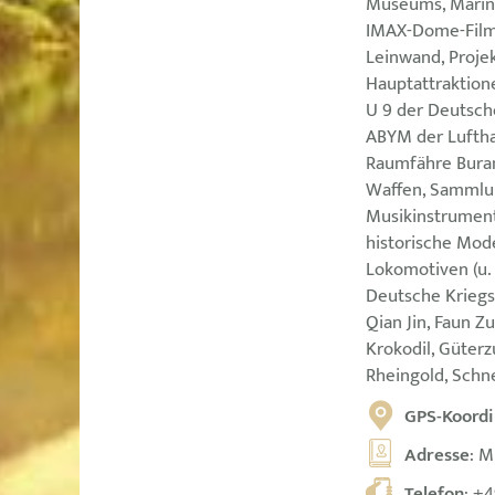
Museums, Marin
IMAX-Dome-Film
Leinwand, Proje
Hauptattraktion
U 9 der Deutsch
ABYM der Luftha
Raumfähre Buran
Waffen, Sammlu
Musikinstrument
historische Mo
Lokomotiven (u. 
Deutsche Krieg
Qian Jin, Faun 
Krokodil, Güter
Rheingold, Schn
GPS-Koordi
Adresse
: M
Telefon
:
+4