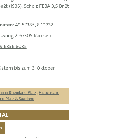
n2t (1936), Scholz FEBA 3,5 Bn2t
naten
: 49.57385, 8.10232
iswoog 2, 67305 Ramsen
9 6356 8035
Ostern bis zum 3. Oktober
hn in Rheinland Pfalz
,
Historische
d Pfalz & Saarland
TAL
n