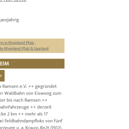
ganzjährig
hn in Rheinland Pfalz
,
e Rheinland Pfalz & Saarland
HEIM
n
 Ramsen e.V. ++ gegründet
ner Waldbahn von Eiswoog zum
ter bis nach Ramsen ++
dbahnfahrzeuge ++ derzeit
cke 2 km ++ mehr als 17
ei Feldbahndampfloks von fünf
rzeuge u. a. Krauss Bn2t (1912),