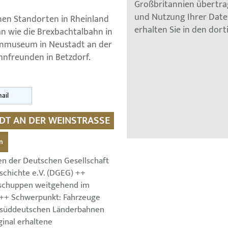
Großbritannien übertra
und Nutzung Ihrer Dat
nen Standorten in Rheinland
erhalten Sie in den dor
an wie die Brexbachtalbahn in
hnmuseum in Neustadt an der
hnfreunden in Betzdorf.
ail
DT AN DER WEINSTRASSE
n
n der Deutschen Gesellschaft
schichte e.V. (DGEG) ++
kschuppen weitgehend im
 ++ Schwerpunkt: Fahrzeuge
 süddeutschen Länderbahnen
ginal erhaltene