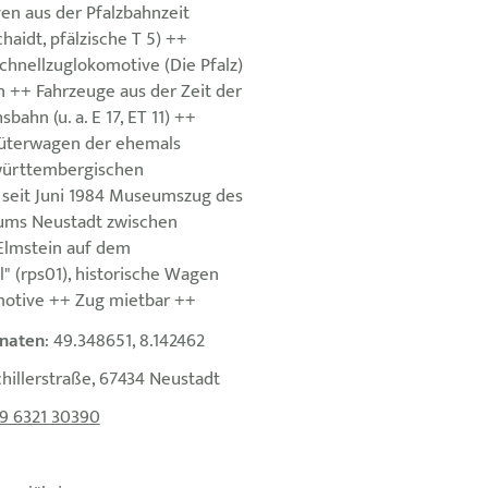
n aus der Pfalzbahnzeit
chaidt, pfälzische T 5) ++
chnellzuglokomotive (Die Pfalz)
 ++ Fahrzeuge aus der Zeit der
bahn (u. a. E 17, ET 11) ++
Güterwagen der ehemals
württembergischen
seit Juni 1984 Museumszug des
ms Neustadt zwischen
Elmstein auf dem
" (rps01), historische Wagen
otive ++ Zug mietbar ++
naten
: 49.348651, 8.142462
chillerstraße, 67434 Neustadt
9 6321 30390