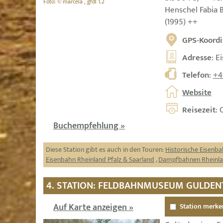
Foto: © marcela , gfdl 1.2
Henschel Fabia B
(1995) ++
GPS-Koordi
Adresse
: E
Telefon
:
+4
Website
Reisezeit
: 
Buchempfehlung »
Diese Station gibt es auch in den Touren:
Historische Eisenba
Eisenbahn Rheinland Pfalz & Saarland
,
Dampfbahnen Rheinlan
4. STATION: FELDBAHNMUSEUM GULDEN
Auf Karte anzeigen »
Station merke