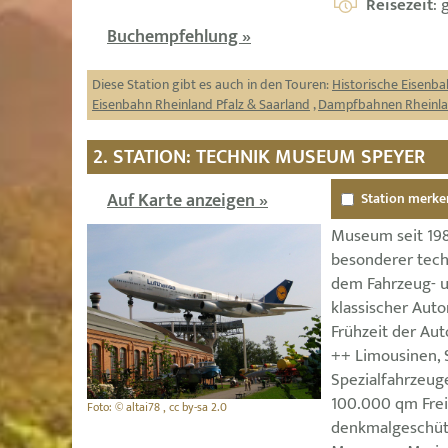
Reisezeit
: 
Buchempfehlung »
Diese Station gibt es auch in den Touren:
Historische Eisenba
Eisenbahn Rheinland Pfalz & Saarland
,
Dampfbahnen Rheinlan
2. STATION: TECHNIK MUSEUM SPEYER
Auf Karte anzeigen »
Station merke
Museum seit 198
besonderer tech
dem Fahrzeug- 
klassischer Aut
Frühzeit der Aut
++ Limousinen, 
Spezialfahrzeug
100.000 qm Frei
Foto: © altai78 , cc by-sa 2.0
denkmalgeschütz