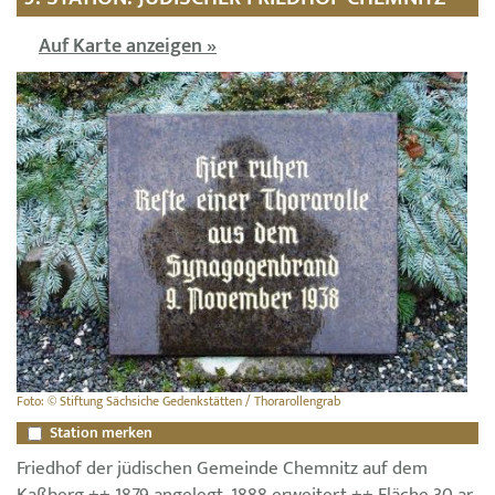
Auf Karte anzeigen »
Foto: © Stiftung Sächsiche Gedenkstätten / Thorarollengrab
Station merken
Friedhof der jüdischen Gemeinde Chemnitz auf dem
Kaßberg ++ 1879 angelegt, 1888 erweitert ++ Fläche 30 ar