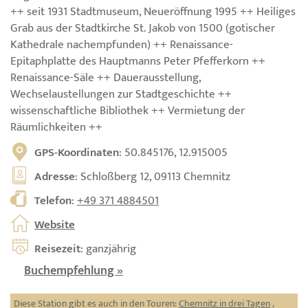
++ seit 1931 Stadtmuseum, Neueröffnung 1995 ++ Heiliges
Grab aus der Stadtkirche St. Jakob von 1500 (gotischer
Kathedrale nachempfunden) ++ Renaissance-
Epitaphplatte des Hauptmanns Peter Pfefferkorn ++
Renaissance-Säle ++ Dauerausstellung,
Wechselaustellungen zur Stadtgeschichte ++
wissenschaftliche Bibliothek ++ Vermietung der
Räumlichkeiten ++
GPS-Koordinaten
: 50.845176, 12.915005
Adresse
: Schloßberg 12, 09113 Chemnitz
Telefon
:
+49 371 4884501
Website
Reisezeit
: ganzjährig
Buchempfehlung »
Diese Station gibt es auch in den Touren:
Chemnitz in drei Tagen
,