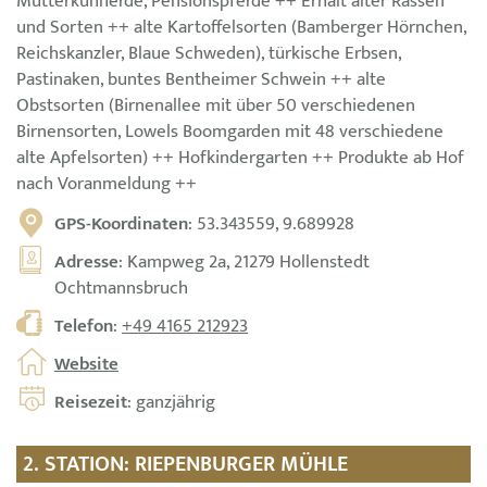
Mutterkuhherde, Pensionspferde ++ Erhalt alter Rassen
und Sorten ++ alte Kartoffelsorten (Bamberger Hörnchen,
Reichskanzler, Blaue Schweden), türkische Erbsen,
Pastinaken, buntes Bentheimer Schwein ++ alte
Obstsorten (Birnenallee mit über 50 verschiedenen
Birnensorten, Lowels Boomgarden mit 48 verschiedene
alte Apfelsorten) ++ Hofkindergarten ++ Produkte ab Hof
nach Voranmeldung ++
GPS-Koordinaten
: 53.343559, 9.689928
Adresse
: Kampweg 2a, 21279 Hollenstedt
Ochtmannsbruch
Telefon
:
+49 4165 212923
Website
Reisezeit
: ganzjährig
2. STATION: RIEPENBURGER MÜHLE