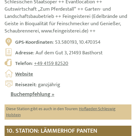
Schlesischen Staatsoper ++ Evantlocation ++
Gutswirtschaft „Zum Pferdestall“ ++ Garten- und
Landschaftsbaubetrieb ++ Feingeisterei (Edelbrände und
Geiste in Bioqualität für Feinschmecker und Genießer,
Schaubrennerei, www.feingeisterei.de) ++
GPS-Koordinaten
: 53.580193, 10.470354
Adresse
: Auf dem Gut 3, 21493 Basthorst
Telefon
:
+49 4159 82520
Website
Reisezeit
: ganzjährig
Buchempfehlung »
Diese Station gibt es auch in den Touren:
Hoflaeden Schleswig
Holstein
10. STATION: LÄMMERHOF PANTEN