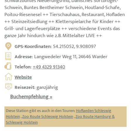
Schwarzbuntes Niederungsrind, Dänisches Sortbroget-
Schwein, Buntes Bentheimer Schwein, Houtland-Schafe,
Poitou-Riesenesel ++ Tierschauhaus, Restaurant, Hofladen
++ Steinzeitsiedlung ++ Kletterspielarche für Kinder ++
Grill- und Lagerfeuerplätze ++ verschiedene Events das
ganze Jahr hindurch wie z.B. Mittelalter LIVE ++
GPS-Koordinaten
: 54.215052, 9.908097
Adresse
: Langwedeler Weg 11, 24646 Warder
Telefon
:
+49 4329 91340
Website
Reisezeit
: ganzjährig
Buchempfehlung »
Diese Station gibt es auch in den Touren:
Hoflaeden Schleswig
Holstein
,
Zoo Route Schleswig Holstein
,
Zoo Route Hamburg &
Schleswig Holstein