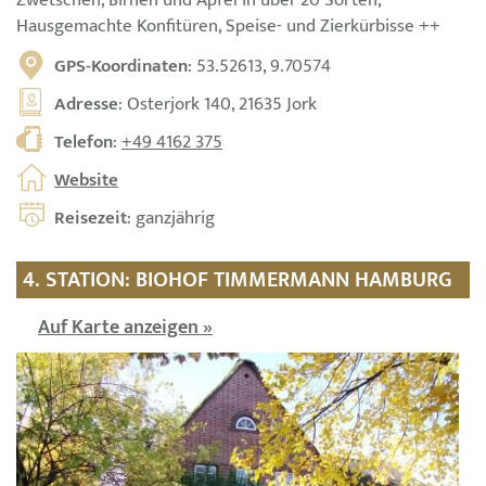
Zwetschen, Birnen und Äpfel in über 20 Sorten,
Hausgemachte Konfitüren, Speise- und Zierkürbisse ++
GPS-Koordinaten
: 53.52613, 9.70574
Adresse
: Osterjork 140, 21635 Jork
Telefon
:
+49 4162 375
Website
Reisezeit
: ganzjährig
4. STATION: BIOHOF TIMMERMANN HAMBURG
Auf Karte anzeigen »