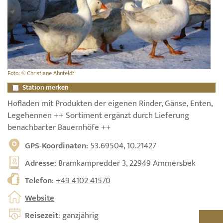
Foto: © Christiane Ahnfeldt
Station merken
Hofladen mit Produkten der eigenen Rinder, Gänse, Enten,
Legehennen ++ Sortiment ergänzt durch Lieferung
benachbarter Bauernhöfe ++
GPS-Koordinaten
: 53.69504, 10.21427
Adresse
: Bramkampredder 3, 22949 Ammersbek
Telefon
:
+49 4102 41570
Website
Reisezeit
: ganzjährig