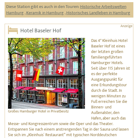
Diese Station gibt es auch in den Touren:
Historische Arbeitswelten
Hamburg
,
Keramik in Hamburg
,
Historisches Landleben in Hamburg
Hotel Baseler Hof
Das 4* Kleinhuis Hotel
Baseler Hof ist eines
der letzten großen
familiengeführten
Hamburger Hotels.
Seit über 115 Jahren ist
es der perfekte
Ausgangspunkt für
eine Erkundungstour
durch die Stadt. In
wenigen Minuten zu
Fuß erreichen Sie die
Binnen- und
Großes Hamburger Hotel in Privatbesitz
Außenalster, den
Hafen, aber auch das
Messe- und Kongresszentrum sowie die Oper und das Theater.
Entspannen Sie nach einem anstrengenden Tag in der Sauna und lassen
Sie sich im „Kleinhuis´ Restaurant“ mit typischen Norddeutschen