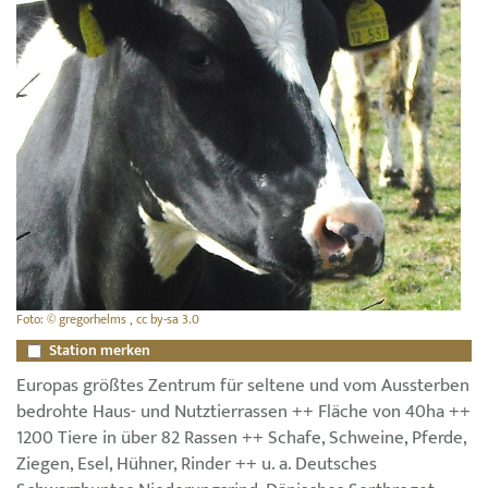
Foto: © gregorhelms , cc by-sa 3.0
Station merken
Europas größtes Zentrum für seltene und vom Aussterben
bedrohte Haus- und Nutztierrassen ++ Fläche von 40ha ++
1200 Tiere in über 82 Rassen ++ Schafe, Schweine, Pferde,
Ziegen, Esel, Hühner, Rinder ++ u. a. Deutsches