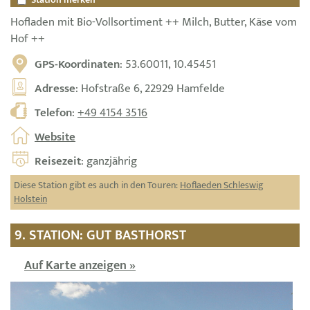
Hofladen mit Bio-Vollsortiment ++ Milch, Butter, Käse vom
Hof ++
GPS-Koordinaten
: 53.60011, 10.45451
Adresse
: Hofstraße 6, 22929 Hamfelde
Telefon
:
+49 4154 3516
Website
Reisezeit
: ganzjährig
Diese Station gibt es auch in den Touren:
Hoflaeden Schleswig
Holstein
9. STATION: GUT BASTHORST
Auf Karte anzeigen »