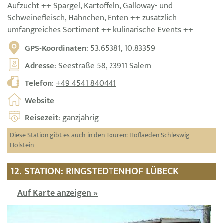
Aufzucht ++ Spargel, Kartoffeln, Galloway- und
Schweinefleisch, Hähnchen, Enten ++ zusätzlich
umfangreiches Sortiment ++ kulinarische Events ++
GPS-Koordinaten
: 53.65381, 10.83359
Adresse
: Seestraße 58, 23911 Salem
Telefon
:
+49 4541 840441
Website
Reisezeit
: ganzjährig
Diese Station gibt es auch in den Touren:
Hoflaeden Schleswig
Holstein
12. STATION: RINGSTEDTENHOF LÜBECK
Auf Karte anzeigen »