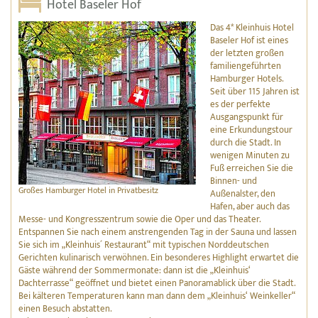
Hotel Baseler Hof
Das 4* Kleinhuis Hotel
Baseler Hof ist eines
der letzten großen
familiengeführten
Hamburger Hotels.
Seit über 115 Jahren ist
es der perfekte
Ausgangspunkt für
eine Erkundungstour
durch die Stadt. In
wenigen Minuten zu
Fuß erreichen Sie die
Binnen- und
Großes Hamburger Hotel in Privatbesitz
Außenalster, den
Hafen, aber auch das
Messe- und Kongresszentrum sowie die Oper und das Theater.
Entspannen Sie nach einem anstrengenden Tag in der Sauna und lassen
Sie sich im „Kleinhuis´ Restaurant“ mit typischen Norddeutschen
Gerichten kulinarisch verwöhnen. Ein besonderes Highlight erwartet die
Gäste während der Sommermonate: dann ist die „Kleinhuis‘
Dachterrasse“ geöffnet und bietet einen Panoramablick über die Stadt.
Bei kälteren Temperaturen kann man dann dem „Kleinhuis‘ Weinkeller“
einen Besuch abstatten.