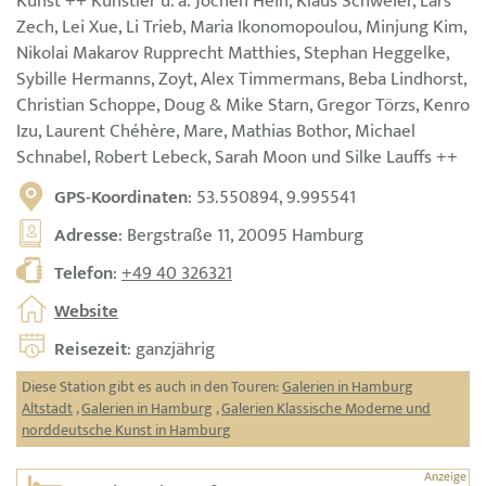
Kunst ++ Künstler u. a. Jochen Hein, Klaus Schweier, Lars
Zech, Lei Xue, Li Trieb, Maria Ikonomopoulou, Minjung Kim,
Nikolai Makarov Rupprecht Matthies, Stephan Heggelke,
Sybille Hermanns, Zoyt, Alex Timmermans, Beba Lindhorst,
Christian Schoppe, Doug & Mike Starn, Gregor Törzs, Kenro
Izu, Laurent Chéhère, Mare, Mathias Bothor, Michael
Schnabel, Robert Lebeck, Sarah Moon und Silke Lauffs ++
GPS-Koordinaten
: 53.550894, 9.995541
Adresse
: Bergstraße 11, 20095 Hamburg
Telefon
:
+49 40 326321
Website
Reisezeit
: ganzjährig
Diese Station gibt es auch in den Touren:
Galerien in Hamburg
Altstadt
,
Galerien in Hamburg
,
Galerien Klassische Moderne und
norddeutsche Kunst in Hamburg