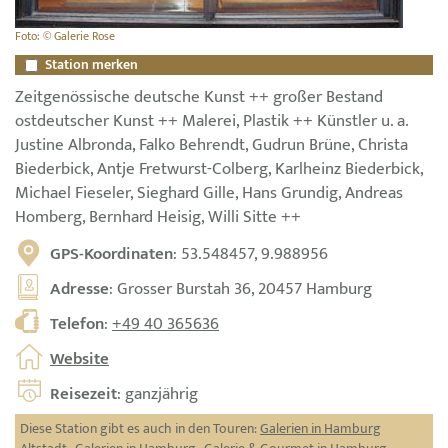
Foto: © Galerie Rose
Station merken
Zeitgenössische deutsche Kunst ++ großer Bestand
ostdeutscher Kunst ++ Malerei, Plastik ++ Künstler u. a.
Justine Albronda, Falko Behrendt, Gudrun Brüne, Christa
Biederbick, Antje Fretwurst-Colberg, Karlheinz Biederbick,
Michael Fieseler, Sieghard Gille, Hans Grundig, Andreas
Homberg, Bernhard Heisig, Willi Sitte ++
GPS-Koordinaten
: 53.548457, 9.988956
Adresse
: Grosser Burstah 36, 20457 Hamburg
Telefon
:
+49 40 365636
Website
Reisezeit
: ganzjährig
Diese Station gibt es auch in den Touren:
Galerien in Hamburg