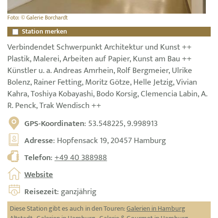
Foto: © Galerie Borchardt
Station merken
Verbindendet Schwerpunkt Architektur und Kunst ++
Plastik, Malerei, Arbeiten auf Papier, Kunst am Bau ++
Künstler u. a. Andreas Amrhein, Rolf Bergmeier, Ulrike
Bolenz, Rainer Fetting, Moritz Götze, Helle Jetzig, Vivian
Kahra, Toshiya Kobayashi, Bodo Korsig, Clemencia Labin, A.
R. Penck, Trak Wendisch ++
GPS-Koordinaten
: 53.548225, 9.998913
Adresse
: Hopfensack 19, 20457 Hamburg
Telefon
:
+49 40 388988
Website
Reisezeit
: ganzjährig
Diese Station gibt es auch in den Touren:
Galerien in Hamburg