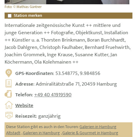
Foto: © Mathias Güntner
Station merken
Internationale zeitgenössische Kunst ++ mittlere und
junge Generation ++ Fotografie, Objektkunst, Installation
++ Künstler u. a. Thorsten Brinkmann, Boran Burchhardt,
Jacob Dahlgren, Christoph Faulhaber, Bernhard Fruehwirth,
Joachim Grommek, Inge Krause, Susanne Kutter, Jan
Köchermann, Ola Kolehmainen ++
GPS-Koordinaten
: 53.548775, 9.984856
Adresse
: Admiralitätstraße 71, 20459 Hamburg
Telefon
:
+49 40 41919590
Website
Reisezeit
: ganzjährig
Diese Station gibt es auch in den Touren:
Galerien in Hamburg
Altstadt
,
Galerien in Hamburg
,
Galerie & Gourmet in Hamburg