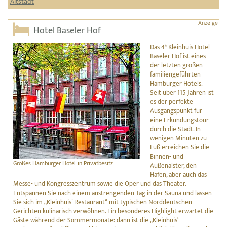
Altstadt
Hotel Baseler Hof
Das 4* Kleinhuis Hotel
Baseler Hof ist eines
der letzten großen
familiengeführten
Hamburger Hotels.
Seit über 115 Jahren ist
es der perfekte
Ausgangspunkt für
eine Erkundungstour
durch die Stadt. In
wenigen Minuten zu
Fuß erreichen Sie die
Binnen- und
Großes Hamburger Hotel in Privatbesitz
Außenalster, den
Hafen, aber auch das
Messe- und Kongresszentrum sowie die Oper und das Theater.
Entspannen Sie nach einem anstrengenden Tag in der Sauna und lassen
Sie sich im „Kleinhuis´ Restaurant“ mit typischen Norddeutschen
Gerichten kulinarisch verwöhnen. Ein besonderes Highlight erwartet die
Gäste während der Sommermonate: dann ist die „Kleinhuis‘