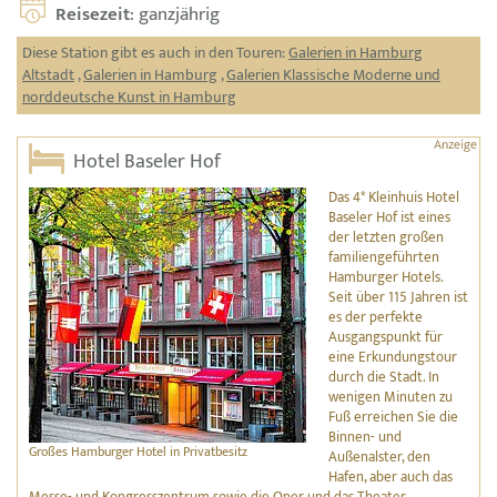
Reisezeit
: ganzjährig
Diese Station gibt es auch in den Touren:
Galerien in Hamburg
Altstadt
,
Galerien in Hamburg
,
Galerien Klassische Moderne und
norddeutsche Kunst in Hamburg
Hotel Baseler Hof
Das 4* Kleinhuis Hotel
Baseler Hof ist eines
der letzten großen
familiengeführten
Hamburger Hotels.
Seit über 115 Jahren ist
es der perfekte
Ausgangspunkt für
eine Erkundungstour
durch die Stadt. In
wenigen Minuten zu
Fuß erreichen Sie die
Binnen- und
Großes Hamburger Hotel in Privatbesitz
Außenalster, den
Hafen, aber auch das
Messe- und Kongresszentrum sowie die Oper und das Theater.