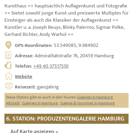
Kunsthaus ++ hauptsächlich Auflagenkunst und Fotografie
++ bietet sowohl junge Kunst und preiswerte Multiples für
Einsteiger als auch die Klassiker der Auflagenkunst ++
Künstler u. a. Joseph Beuys, Blinky Palermo, Sigmar Polke,
Gerhard Richter, Andy Warhol ++
GPS-Koordinaten
: 53.549085, 9.984902
Adresse
: Admiralitätstraße 76, 20459 Hamburg
Telefon
:
+49 40 37517510
Website
Reisezeit
: ganzjährig
Diese Station gibt es auch in den Touren:
Galerien in Hamburg
Altstadt
,
Galerien in Hamburg
,
Galerie & Gourmet in Hamburg
6. STATION: PRODUZENTENGALERIE HAMBURG
Auf Karte anzeigen »