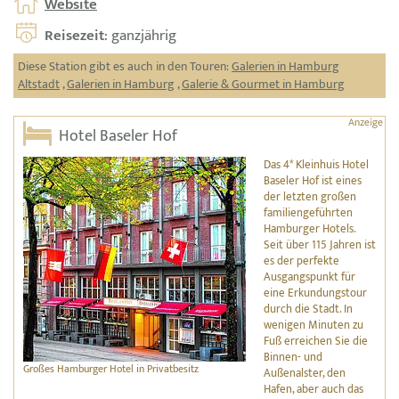
Website
Reisezeit
: ganzjährig
Diese Station gibt es auch in den Touren:
Galerien in Hamburg
Altstadt
,
Galerien in Hamburg
,
Galerie & Gourmet in Hamburg
Hotel Baseler Hof
Das 4* Kleinhuis Hotel
Baseler Hof ist eines
der letzten großen
familiengeführten
Hamburger Hotels.
Seit über 115 Jahren ist
es der perfekte
Ausgangspunkt für
eine Erkundungstour
durch die Stadt. In
wenigen Minuten zu
Fuß erreichen Sie die
Binnen- und
Großes Hamburger Hotel in Privatbesitz
Außenalster, den
Hafen, aber auch das