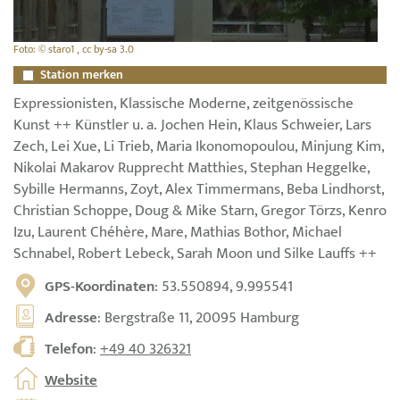
Foto: © staro1 , cc by-sa 3.0
Station merken
Expressionisten, Klassische Moderne, zeitgenössische
Kunst ++ Künstler u. a. Jochen Hein, Klaus Schweier, Lars
Zech, Lei Xue, Li Trieb, Maria Ikonomopoulou, Minjung Kim,
Nikolai Makarov Rupprecht Matthies, Stephan Heggelke,
Sybille Hermanns, Zoyt, Alex Timmermans, Beba Lindhorst,
Christian Schoppe, Doug & Mike Starn, Gregor Törzs, Kenro
Izu, Laurent Chéhère, Mare, Mathias Bothor, Michael
Schnabel, Robert Lebeck, Sarah Moon und Silke Lauffs ++
GPS-Koordinaten
: 53.550894, 9.995541
Adresse
: Bergstraße 11, 20095 Hamburg
Telefon
:
+49 40 326321
Website