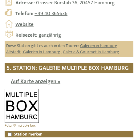
Adresse
: Grosser Burstah 36, 20457 Hamburg
Telefon
:
+49 40 365636
Website
Reisezeit
: ganzjährig
Diese Station gibt es auch in den Touren:
Galerien in Hamburg
Altstadt
,
Galerien in Hamburg
,
Galerie & Gourmet in Hamburg
5. STATION: GALERIE MULTIPLE BOX HAMBURG
Auf Karte anzeigen »
Foto: © multible box
Station merken