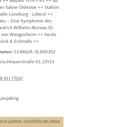
 ++ Bauzeit 1579-1745 ++ bis
er Saline Oldesloe ++ Station
traße Lüneburg - Lübeck ++
atu – Eine Symphonie des
iedrich Wilhelm Murnau (D
av von Wangenheim ++ heute
Heick & Schmaltz ++
naten
: 53.86629, 10.690202
leischhauerstraße 62, 23553
9 451 77047
ganzjährig
se in Luebeck
,
Geschichte der Hanse