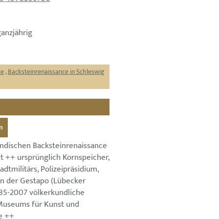
ganzjährig
ce
,
Backsteinrenaissance in Schleswig
n
ändischen Backsteinrenaissance
t ++ ursprünglich Kornspeicher,
dtmilitärs, Polizeipräsidium,
en der Gestapo (Lübecker
85-2007 völkerkundliche
useums für Kunst und
e ++