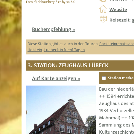
Foto: © debauchery / cc by-sa 3.0
Website
Reisezeit
: 
Buchempfehlung »
Diese Station gibt es auch in den Touren:
Backsteinrenaissan
Holstein
,
Luebeck in fuenf Tagen
3. STATION: ZEUGHAUS LÜBECK
Auf Karte anzeigen »
Station merke
Bau der niederl
++ 1594 errichte
Zeughaus des Sta
1934 Verhörzell
Mahnmal) ++ 19
Sammlung des M
Kulturgeschicht