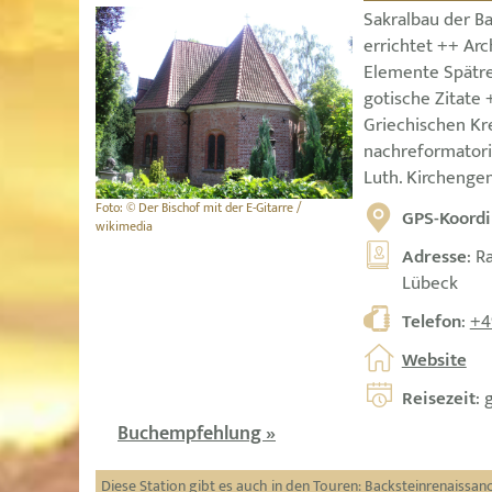
Sakralbau der B
errichtet ++ Arc
Elemente Spätre
gotische Zitate 
Griechischen Kr
nachreformatori
Luth. Kirchenge
Foto: © Der Bischof mit der E-Gitarre /
GPS-Koordi
wikimedia
Adresse
: R
Lübeck
Telefon
:
+4
Website
Reisezeit
: 
Buchempfehlung »
Diese Station gibt es auch in den Touren:
Backsteinrenaissan