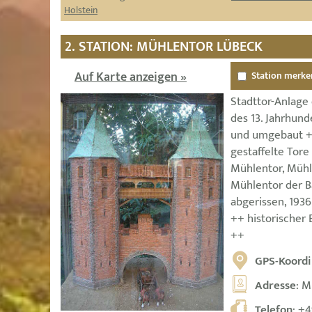
Holstein
2. STATION: MÜHLENTOR LÜBECK
Auf Karte anzeigen »
Station merke
Stadttor-Anlage
des 13. Jahrhun
und umgebaut ++
gestaffelte Tore
Mühlentor, Mühl
Mühlentor der B
abgerissen, 193
++ historischer 
++
GPS-Koordi
Adresse
: M
Telefon
:
+4