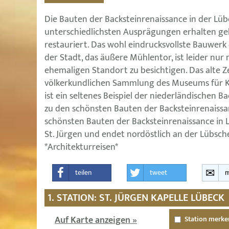
Die Bauten der Backsteinrenaissance in der Lübe
unterschiedlichsten Ausprägungen erhalten g
restauriert. Das wohl eindrucksvollste Bauwerk
der Stadt, das äußere Mühlentor, ist leider n
ehemaligen Standort zu besichtigen. Das alte 
völkerkundlichen Sammlung des Museums für K
ist ein seltenes Beispiel der niederländischen B
zu den schönsten Bauten der Backsteinrenaissa
schönsten Bauten der Backsteinrenaissance in L
St. Jürgen und endet nordöstlich an der Lübsch
*Architekturreisen*
teilen
tweet
m
1. STATION: ST. JÜRGEN KAPELLE LÜBECK
Auf Karte anzeigen »
Station merke