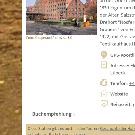
an der Obertrave
1839 Eigentum d
der Alten Salzs
Drehort "Nosfer
Grauens" von Fr
1922) mit Gust
Foto: © saperaud / cc by-sa 3.0
Textilkaufhaus 
GPS-Koordi
Adresse
: F
Lübeck
Telefon
:
+4
Website
Reisezeit
: 
Buchempfehlung »
Diese Station gibt es auch in den Touren:
Geschichte der Han
in Luebeck
,
Backsteinrenaissance