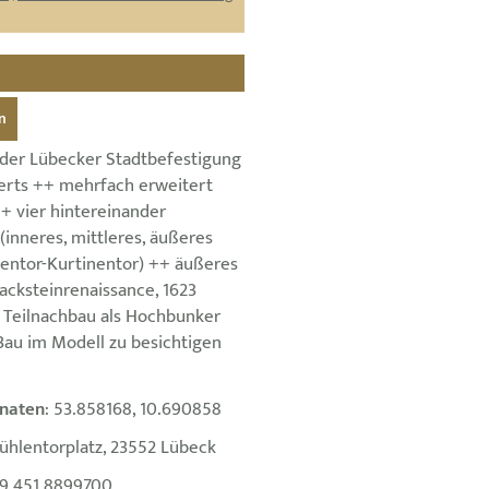
n
 der Lübecker Stadtbefestigung
derts ++ mehrfach erweitert
 vier hintereinander
 (inneres, mittleres, äußeres
entor-Kurtinentor) ++ äußeres
acksteinrenaissance, 1623
6 Teilnachbau als Hochbunker
Bau im Modell zu besichtigen
naten
: 53.858168, 10.690858
ühlentorplatz, 23552 Lübeck
9 451 8899700