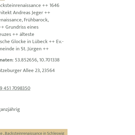
acksteinrenaissance ++ 1646
hitekt Andreas Jeger ++
naissance, Frühbarock,
++ Grundriss eines
euzes ++ älteste
sche Glocke in Lübeck ++ Ev.-
meinde in St. Jürgen ++
naten
: 53.852656, 10.701338
atzeburger Allee 23, 23564
9 451 7098350
ganzjährig
ce
,
Backsteinrenaissance in Schleswig