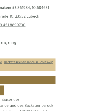
naten
: 53.861984, 10.684631
arade 10, 23552 Lübeck
9 451 8899700
ganzjährig
ce
,
Backsteinrenaissance in Schleswig
n
häuser der
sance und des Backsteinbarock