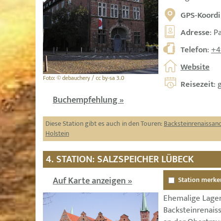
GPS-Koordi
Adresse
: P
Telefon
:
+4
Website
Foto: © debauchery / cc by-sa 3.0
Reisezeit
: 
Buchempfehlung »
Diese Station gibt es auch in den Touren:
Backsteinrenaissan
Holstein
4. STATION: SALZSPEICHER LÜBECK
Auf Karte anzeigen »
Station merke
Ehemalige Lager
Backsteinrenais