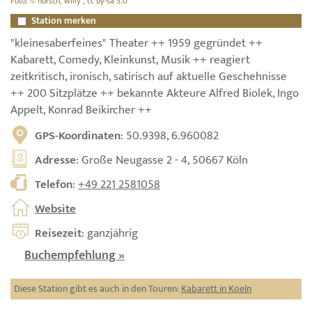
Foto: © horsch, willy , cc by-sa 3.0
Station merken
"kleinesaberfeines" Theater ++ 1959 gegründet ++
Kabarett, Comedy, Kleinkunst, Musik ++ reagiert
zeitkritisch, ironisch, satirisch auf aktuelle Geschehnisse
++ 200 Sitzplätze ++ bekannte Akteure Alfred Biolek, Ingo
Appelt, Konrad Beikircher ++
GPS-Koordinaten
: 50.9398, 6.960082
Adresse
: Große Neugasse 2 - 4, 50667 Köln
Telefon
:
+49 221 2581058
Website
Reisezeit
: ganzjährig
Buchempfehlung »
Diese Station gibt es auch in den Touren:
Kabarett in Koeln