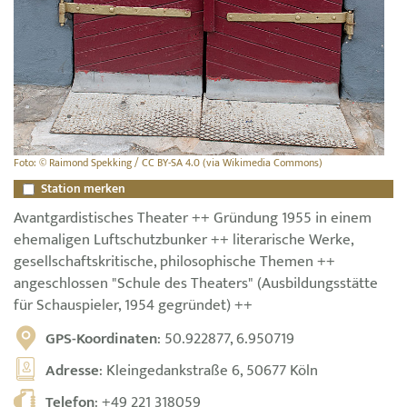
Foto: © Raimond Spekking / CC BY-SA 4.0 (via Wikimedia Commons)
Station merken
Avantgardistisches Theater ++ Gründung 1955 in einem
ehemaligen Luftschutzbunker ++ literarische Werke,
gesellschaftskritische, philosophische Themen ++
angeschlossen "Schule des Theaters" (Ausbildungsstätte
für Schauspieler, 1954 gegründet) ++
GPS-Koordinaten
: 50.922877, 6.950719
Adresse
: Kleingedankstraße 6, 50677 Köln
Telefon
:
+49 221 318059