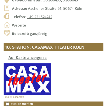
GPS-Koordinaten
: 50.936435, 6.936643
Adresse
: Aachener Straße 24, 50674 Köln
Telefon
:
+49 221 524242
Website
Reisezeit
: ganzjährig
10. STATION: CASAMAX THEATER KÖLN
Auf Karte anzeigen »
Foto: © Casamax
Station merken