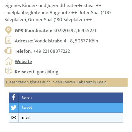
eigenes Kinder- und Jugendtheater-Festival ++
spielplanbegleitende Angebote ++ Roter Saal (400
Sitzplätze), Grüner Saal (180 Sitzplätze) ++
GPS-Koordinaten
: 50.920592, 6.955271
Adresse
: Vondelstraße 4 - 8, 50677 Köln
Telefon
:
+49 221 88877222
Website
Reisezeit
: ganzjährig
Diese Station gibt es auch in den Touren:
Kabarett in Koeln
teilen
tweet
mail