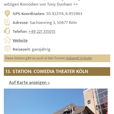
witzigen Komödien von Tony Dunham ++
GPS-Koordinaten
: 50.922114, 6.955963
Adresse
: Sachsenring 3, 50677 Köln
Telefon
:
+49 221 315015
Website
Reisezeit
: ganzjährig
Diese Station gibt es auch in den Touren:
Kabarett in Koeln
13. STATION: COMEDIA THEATER KÖLN
Auf Karte anzeigen »