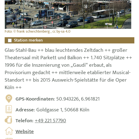
Foto: © frank schwichtenberg , cc by-sa 4.0
Station merken
Glas-Stahl-Bau ++ blau leuchtendes Zeltdach ++ großer
Theatersaal mit Parkett und Balkon ++ 1.740 Sitzplätze ++
1996 für die Inszenierung von „Gaudi“ erbaut, als
Provisorium gedacht ++ mittlerweile etablierter Musical-
Standort ++ bis 2015 Ausweich-Spielstätte für die Oper
Köln ++
GPS-Koordinaten
: 50.943226, 6.961821
Adresse
: Goldgasse 1, 50668 Köln
Telefon
:
+49 221 57790
Website