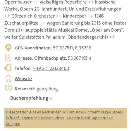
Opernhäuser ++ vielseitiges Repertoire ++ klassische
Werke, Opern 20. Jahrhundert, Ur- und Erstaufführungen
++ Gürzenich-Orchester ++ Kinderoper ++ 1346
Zuschauerplätze ++ wegen Sanierung bis 2015 ohne festes
Domizil (Hauptspielstätte Musical Dome, „Oper am Dom“,
weiter Spielstätten Palladium, Oberlandesgericht) ++
GPS-Koordinaten
: 50.937811, 6.95336
Adresse
: Offenbachplatz, 50667 Köln
Telefon
:
+49 221 22128460
Website
Reisezeit
: ganzjährig
Buchempfehlung »
Diese Station gibt es auch in den Touren:
Koeln in fuenf Tagen
,
Koeln
in fuenf Tagen und Koelner Lichter
,
Koeln in fuenf Tagen zur Lit.
Cologne