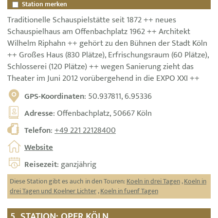
Station merken
Traditionelle Schauspielstätte seit 1872 ++ neues
Schauspielhaus am Offenbachplatz 1962 ++ Architekt
Wilhelm Riphahn ++ gehört zu den Bühnen der Stadt Köln
++ Großes Haus (830 Plätze), Erfrischungsraum (60 Plätze),
Schlosserei (120 Plätze) ++ wegen Sanierung zieht das
Theater im Juni 2012 vorübergehend in die EXPO XXI ++
GPS-Koordinaten
: 50.937811, 6.95336
Adresse
: Offenbachplatz, 50667 Köln
Telefon
:
+49 221 22128400
Website
Reisezeit
: ganzjährig
Diese Station gibt es auch in den Touren:
Koeln in drei Tagen
,
Koeln in
drei Tagen und Koelner Lichter
,
Koeln in fuenf Tagen
5. STATION: OPER KÖLN