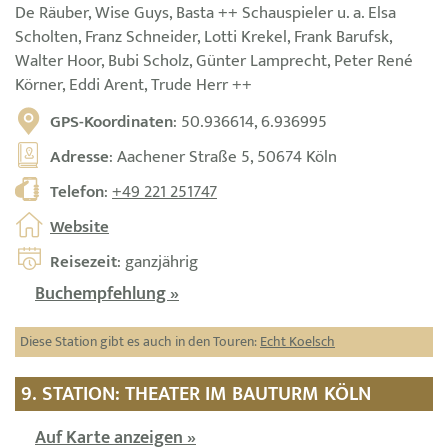
De Räuber, Wise Guys, Basta ++ Schauspieler u. a. Elsa
Scholten, Franz Schneider, Lotti Krekel, Frank Barufsk,
Walter Hoor, Bubi Scholz, Günter Lamprecht, Peter René
Körner, Eddi Arent, Trude Herr ++
GPS-Koordinaten
: 50.936614, 6.936995
Adresse
: Aachener Straße 5, 50674 Köln
Telefon
:
+49 221 251747
Website
Reisezeit
: ganzjährig
Buchempfehlung »
Diese Station gibt es auch in den Touren:
Echt Koelsch
9. STATION: THEATER IM BAUTURM KÖLN
Auf Karte anzeigen »