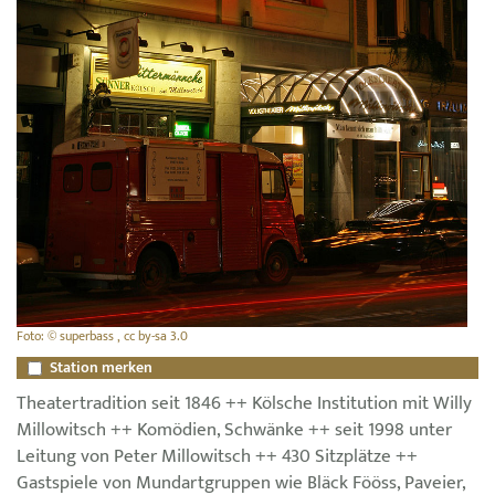
Foto: © superbass , cc by-sa 3.0
Station merken
Theatertradition seit 1846 ++ Kölsche Institution mit Willy
Millowitsch ++ Komödien, Schwänke ++ seit 1998 unter
Leitung von Peter Millowitsch ++ 430 Sitzplätze ++
Gastspiele von Mundartgruppen wie Bläck Fööss, Paveier,