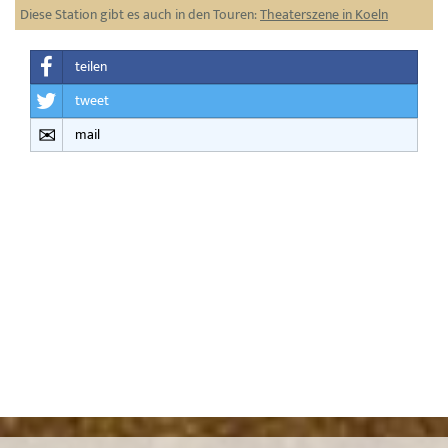
Diese Station gibt es auch in den Touren:
Theaterszene in Koeln
teilen
tweet
mail