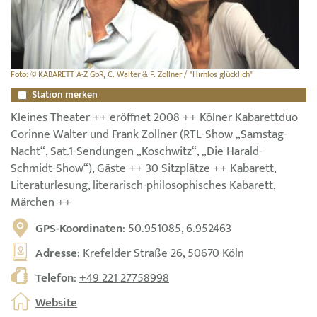
Foto: © KABARETT A-Z GbR, C. Walter & F. Zollner / "Hirnlos glücklich"
Station merken
Kleines Theater ++ eröffnet 2008 ++ Kölner Kabarettduo
Corinne Walter und Frank Zollner (RTL-Show „Samstag-
Nacht“, Sat.1-Sendungen „Koschwitz“, „Die Harald-
Schmidt-Show“), Gäste ++ 30 Sitzplätze ++ Kabarett,
Literaturlesung, literarisch-philosophisches Kabarett,
Märchen ++
GPS-Koordinaten
: 50.951085, 6.952463
Adresse
: Krefelder Straße 26, 50670 Köln
Telefon
:
+49 221 27758998
Website