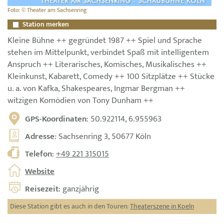
Foto: © Theater am Sachsenring
Station merken
Kleine Bühne ++ gegründet 1987 ++ Spiel und Sprache
stehen im Mittelpunkt, verbindet Spaß mit intelligentem
Anspruch ++ Literarisches, Komisches, Musikalisches ++
Kleinkunst, Kabarett, Comedy ++ 100 Sitzplätze ++ Stücke
u. a. von Kafka, Shakespeares, Ingmar Bergman ++
witzigen Komödien von Tony Dunham ++
GPS-Koordinaten
: 50.922114, 6.955963
Adresse
: Sachsenring 3, 50677 Köln
Telefon
:
+49 221 315015
Website
Reisezeit
: ganzjährig
Diese Station gibt es auch in den Touren:
Theaterszene in Koeln