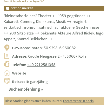
Foto: © horsch, willy , cc by-sa 3.0
Station merken
"kleinesaberfeines" Theater ++ 1959 gegründet ++
Kabarett, Comedy, Kleinkunst, Musik ++ reagiert
zeitkritisch, ironisch, satirisch auf aktuelle Geschehnisse
++ 200 Sitzplätze ++ bekannte Akteure Alfred Biolek, Ingo
Appelt, Konrad Beikircher ++
GPS-Koordinaten
: 50.9398, 6.960082
Adresse
: Große Neugasse 2 - 4, 50667 Köln
Telefon
:
+49 221 2581058
Website
Reisezeit
: ganzjährig
Buchempfehlung »
Diese Station gibt es auch in den Touren:
Theaterszene in Koeln