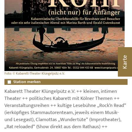
Karte
Foto: © Kabarett-Theater Klüngelpütz e.V.
Station merken
Kabarett Theater Klüngelpütz e.V. ++ kleinen, intimen
Theater ++ politisches Kabarett mit Kölner Themen ++
Veranstaltungsreihen ++ kultige Lesebühne „Rock‘n Read“
(ierköpfiges Stammautorenteam, jeweils einem Musik-
und Lesegast), Clamottas „Wundertüte“ (Improtheater),
„Rat reloaded“ (Show direkt aus dem Rathaus) ++