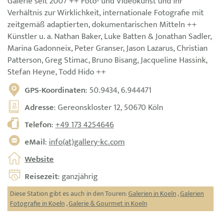
Galerie seit 2007 ++ Foto- und Videokunst und ihr
Verhältnis zur Wirklichkeit, internationale Fotografie mit
zeitgemäß adaptierten, dokumentarischen Mitteln ++
Künstler u. a. Nathan Baker, Luke Batten & Jonathan Sadler,
Marina Gadonneix, Peter Granser, Jason Lazarus, Christian
Patterson, Greg Stimac, Bruno Bisang, Jacqueline Hassink,
Stefan Heyne, Todd Hido ++
GPS-Koordinaten
: 50.9434, 6.944471
Adresse
: Gereonskloster 12, 50670 Köln
Telefon
:
+49 173 4254646
eMail
:
info(at)gallery-kc.com
Website
Reisezeit
: ganzjährig
Diese Station gibt es auch in den Touren:
Galerien in Koeln
,
Galerien
Fotografie in Koeln
,
Galerie & Gourmet in Koeln