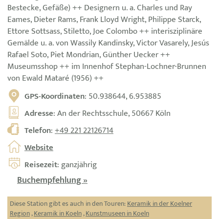
Bestecke, Gefäße) ++ Designern u. a. Charles und Ray
Eames, Dieter Rams, Frank Lloyd Wright, Philippe Starck,
Ettore Sottsass, Stiletto, Joe Colombo ++ interisziplinäre
Gemälde u. a. von Wassily Kandinsky, Victor Vasarely, Jesús
Rafael Soto, Piet Mondrian, Günther Uecker ++
Museumsshop ++ im Innenhof Stephan-Lochner-Brunnen
von Ewald Mataré (1956) ++
GPS-Koordinaten
: 50.938644, 6.953885
Adresse
: An der Rechtsschule, 50667 Köln
Telefon
:
+49 221 22126714
Website
Reisezeit
: ganzjährig
Buchempfehlung »
Diese Station gibt es auch in den Touren:
Keramik in der Koelner
Region
,
Keramik in Koeln
,
Kunstmuseen in Koeln