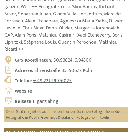
ganzen Welt ++ Fotografen u. a. Slim Aarons, Richard
Silver, Sebastian Julian, Gianni Villa, Lee Jeffries, Marc de
Fortescu, Alain Etchepare, Agnieszka Maria Zieba, Olivier
Lavielle, Ebru Sidar, Denis Olivier, Margarita Kazanovich,
CAP, Alain Pons, Matthieu Casimiri, Xabi Etcheverry, Boris
Lipnitzki, Stéphane Louis, Quentin Perochon, Matthieu
Ricard ++
GPS-Koordinaten
: 50.93824, 6.94306
Adresse
: Ehrenstraße 35, 50672 Köln
Telefon
:
+ 49 221 29976025
Website
Reisezeit
: ganzjährig
Diese Station gibt es auch in den Touren:
Galerien Fotografie in Koeln
,
Fotografie in Koeln
,
Gourmet & Galerien Fotografie in Koeln