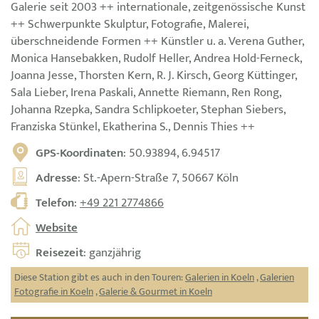
Galerie seit 2003 ++ internationale, zeitgenössische Kunst
++ Schwerpunkte Skulptur, Fotografie, Malerei,
überschneidende Formen ++ Künstler u. a. Verena Guther,
Monica Hansebakken, Rudolf Heller, Andrea Hold-Ferneck,
Joanna Jesse, Thorsten Kern, R. J. Kirsch, Georg Küttinger,
Sala Lieber, Irena Paskali, Annette Riemann, Ren Rong,
Johanna Rzepka, Sandra Schlipkoeter, Stephan Siebers,
Franziska Stünkel, Ekatherina S., Dennis Thies ++
GPS-Koordinaten
: 50.93894, 6.94517
Adresse
: St.-Apern-Straße 7, 50667 Köln
Telefon
:
+49 221 2774866
Website
Reisezeit
: ganzjährig
Diese Station gibt es auch in den Touren:
Galerien in Koeln
,
Galerien
Fotografie in Koeln
,
Galerie & Gourmet in Koeln