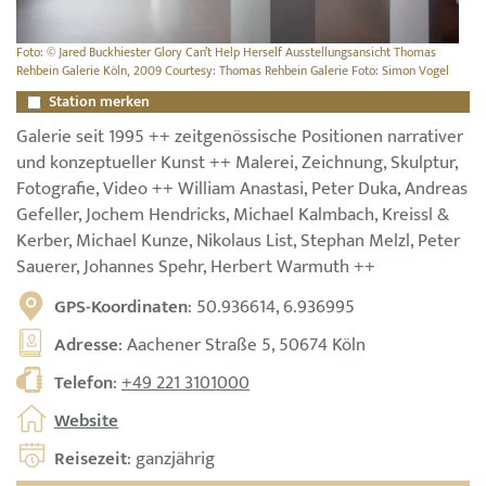
Foto: © Jared Buckhiester Glory Can’t Help Herself Ausstellungsansicht Thomas
Rehbein Galerie Köln, 2009 Courtesy: Thomas Rehbein Galerie Foto: Simon Vogel
Station merken
Galerie seit 1995 ++ zeitgenössische Positionen narrativer
und konzeptueller Kunst ++ Malerei, Zeichnung, Skulptur,
Fotografie, Video ++ William Anastasi, Peter Duka, Andreas
Gefeller, Jochem Hendricks, Michael Kalmbach, Kreissl &
Kerber, Michael Kunze, Nikolaus List, Stephan Melzl, Peter
Sauerer, Johannes Spehr, Herbert Warmuth ++
GPS-Koordinaten
: 50.936614, 6.936995
Adresse
: Aachener Straße 5, 50674 Köln
Telefon
:
+49 221 3101000
Website
Reisezeit
: ganzjährig