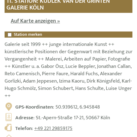
11. STATION: KUDLEK VAN DER GRINTEN
GALERIE KÖLN
Auf Karte anzeigen »
Station merken
Galerie seit 1999 ++ junge internationale Kunst ++
künstlerische Positionen der Gegenwart mit Beziehung zur
Vergangenheit ++ Malerei, Arbeiten auf Papier, Fotografie
++ Künstler u. a. Gabor Ösz, Lucie Beppler, Jonathan Callan,
Reto Camenisch, Pierre Faure, Harald Fuchs, Alexander
Gorlizki, Adam Jeppesen, Izima Kaoru, Dirk Königsfeld, Karl-
Hugo Schmölz, Simon Schubert, Hans Schulte, Luise Unger
++
GPS-Koordinaten
: 50.939612, 6.945848
Adresse
: St.-Apern-Straße 17-21, 50667 Köln
Telefon
:
+49 221 29859175