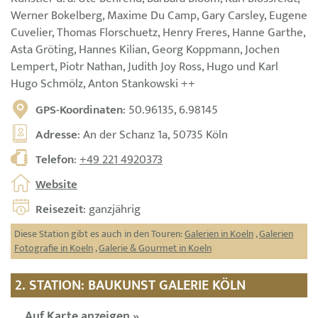
Werner Bokelberg, Maxime Du Camp, Gary Carsley, Eugene
Cuvelier, Thomas Florschuetz, Henry Freres, Hanne Garthe,
Asta Gröting, Hannes Kilian, Georg Koppmann, Jochen
Lempert, Piotr Nathan, Judith Joy Ross, Hugo und Karl
Hugo Schmölz, Anton Stankowski ++
GPS-Koordinaten
: 50.96135, 6.98145
Adresse
: An der Schanz 1a, 50735 Köln
Telefon
:
+49 221 4920373
Website
Reisezeit
: ganzjährig
Diese Station gibt es auch in den Touren:
Galerien in Koeln
,
Galerien
Fotografie in Koeln
,
Galerie & Gourmet in Koeln
2. STATION: BAUKUNST GALERIE KÖLN
Auf Karte anzeigen »