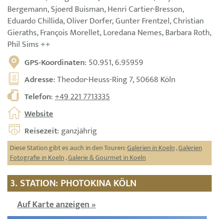
Bergemann, Sjoerd Buisman, Henri Cartier-Bresson,
Eduardo Chillida, Oliver Dorfer, Gunter Frentzel, Christian
Gieraths, François Morellet, Loredana Nemes, Barbara Roth,
Phil Sims ++
GPS-Koordinaten
: 50.951, 6.95959
Adresse
: Theodor-Heuss-Ring 7, 50668 Köln
Telefon
:
+49 221 7713335
Website
Reisezeit
: ganzjährig
Diese Station gibt es auch in den Touren:
Galerien in Koeln
,
Galerien
Fotografie in Koeln
,
Galerie & Gourmet in Koeln
3. STATION: PHOTOKINA KÖLN
Auf Karte anzeigen »