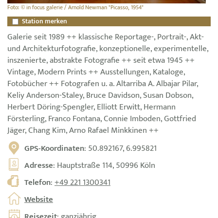
Foto: © in focus galerie / Arnold Newman "Picasso, 1954"
Station merken
Galerie seit 1989 ++ klassische Reportage-, Portrait-, Akt-
und Architekturfotografie, konzeptionelle, experimentelle,
inszenierte, abstrakte Fotografie ++ seit etwa 1945 ++
Vintage, Modern Prints ++ Ausstellungen, Kataloge,
Fotobücher ++ Fotografen u. a. Altarriba A. Albajar Pilar,
Keliy Anderson-Staley, Bruce Davidson, Susan Dobson,
Herbert Döring-Spengler, Elliott Erwitt, Hermann
Försterling, Franco Fontana, Connie Imboden, Gottfried
Jäger, Chang Kim, Arno Rafael Minkkinen ++
GPS-Koordinaten
: 50.892167, 6.995821
Adresse
: Hauptstraße 114, 50996 Köln
Telefon
:
+49 221 1300341
Website
Reisezeit
: ganzjährig