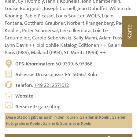
Klein, Cy Twombly, Jannis Kounellis, John Chamberlain,
Louise Bourgeois, Joseph Cornell, Jean Dubuffet, Willem de
Kooning, Pablo Picasso, Louis Soutter, WOLS, Lucio
Fontana, Gotthard Graubner, Norbert Prangenberg, Paco
Karte
Knöller, Peter Schmersal, Leiko Ikemura, Loic Le
Groumellec, Carole Seborovski, Sally Mann, Adam Fuss,
Lynn Davis ++ bibliophile Katalog-Editionen ++ Galerien in
Paris (1989), Mailand (1994), St. Moritz (1999) ++
GPS-Koordinaten
: 50.9399, 6.95368
Adresse
: Drususgasse 1-5, 50667 Köln
Telefon
:
+49 221 2571012
Website
Reisezeit
: ganzjährig
Diese Station gibt es auch in den Touren:
Galerien in Koeln
,
Galerien
Fotografie in Koeln
,
Galerie & Gourmet in Koeln