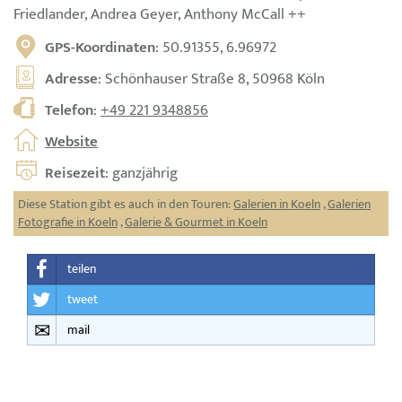
Friedlander, Andrea Geyer, Anthony McCall ++
GPS-Koordinaten
: 50.91355, 6.96972
Adresse
: Schönhauser Straße 8, 50968 Köln
Telefon
:
+49 221 9348856
Website
Reisezeit
: ganzjährig
Diese Station gibt es auch in den Touren:
Galerien in Koeln
,
Galerien
Fotografie in Koeln
,
Galerie & Gourmet in Koeln
teilen
tweet
mail