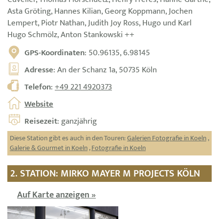
Asta Gröting, Hannes Kilian, Georg Koppmann, Jochen
Lempert, Piotr Nathan, Judith Joy Ross, Hugo und Karl
Hugo Schmölz, Anton Stankowski ++
GPS-Koordinaten
: 50.96135, 6.98145
Adresse
: An der Schanz 1a, 50735 Köln
Telefon
:
+49 221 4920373
Website
Reisezeit
: ganzjährig
Diese Station gibt es auch in den Touren:
Galerien Fotografie in Koeln
,
Galerie & Gourmet in Koeln
,
Fotografie in Koeln
2. STATION: MIRKO MAYER M PROJECTS KÖLN
Auf Karte anzeigen »