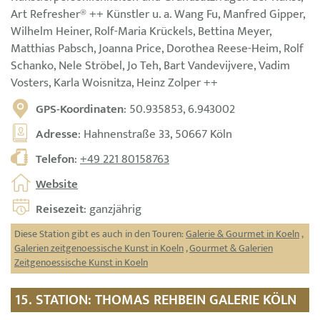
Art Refresher® ++ Künstler u. a. Wang Fu, Manfred Gipper,
Wilhelm Heiner, Rolf-Maria Krückels, Bettina Meyer,
Matthias Pabsch, Joanna Price, Dorothea Reese-Heim, Rolf
Schanko, Nele Ströbel, Jo Teh, Bart Vandevijvere, Vadim
Vosters, Karla Woisnitza, Heinz Zolper ++
GPS-Koordinaten
: 50.935853, 6.943002
Adresse
: Hahnenstraße 33, 50667 Köln
Telefon
:
+49 221 80158763
Website
Reisezeit
: ganzjährig
Diese Station gibt es auch in den Touren:
Galerie & Gourmet in Koeln
,
Galerien zeitgenoessische Kunst in Koeln
,
Gourmet & Galerien
Zeitgenoessische Kunst in Koeln
15. STATION: THOMAS REHBEIN GALERIE KÖLN