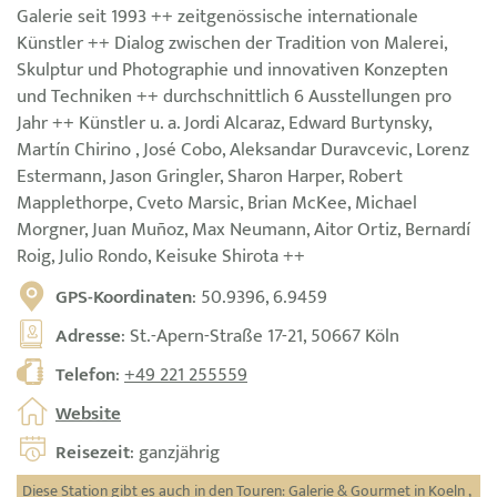
Galerie seit 1993 ++ zeitgenössische internationale
Künstler ++ Dialog zwischen der Tradition von Malerei,
Skulptur und Photographie und innovativen Konzepten
und Techniken ++ durchschnittlich 6 Ausstellungen pro
Jahr ++ Künstler u. a. Jordi Alcaraz, Edward Burtynsky,
Martín Chirino , José Cobo, Aleksandar Duravcevic, Lorenz
Estermann, Jason Gringler, Sharon Harper, Robert
Mapplethorpe, Cveto Marsic, Brian McKee, Michael
Morgner, Juan Muñoz, Max Neumann, Aitor Ortiz, Bernardí
Roig, Julio Rondo, Keisuke Shirota ++
GPS-Koordinaten
: 50.9396, 6.9459
Adresse
: St.-Apern-Straße 17-21, 50667 Köln
Telefon
:
+49 221 255559
Website
Reisezeit
: ganzjährig
Diese Station gibt es auch in den Touren:
Galerie & Gourmet in Koeln
,