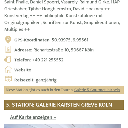
Saint Phalle, Daniel Spoerri, Vasarely, Raimund Girke, HAP
Grieshaber, Tjibbe Hooghiemstra, David Hockney ++
Kunstverlag ++ ++ bibliophile Kunstkataloge mit
Originalgraphiken, Schriften zur Kunst, Graphikeditionen,
Multiples ++
GPS-Koordinaten
: 50.93975, 6.95561
Adresse
: Richartzstraße 10, 50667 Köln
Telefon
:
+49 221 255552
Website
Reisezeit
: ganzjährig
Diese Station gibt es auch in den Touren:
Galerie & Gourmet in Koeln
5. STATION: GALERIE KARSTEN GREVE KÖLN
Auf Karte anzeigen »