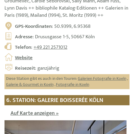
Groumellec, Carole Seborovski, Sally Mann, Adam Fuss,
Lynn Davis ++ bibliophile Katalog-Editionen ++ Galerien in
Paris (1989), Mailand (1994), St. Moritz (1999) ++
GPS-Koordinaten
: 50.9399, 6.95368
Adresse
: Drususgasse 1-5, 50667 Köln
Telefon
:
+49 221 2571012
Website
Reisezeit
: ganzjährig
Diese Station gibt es auch in den Touren:
Galerien Fotografie in Koeln
,
Galerie & Gourmet in Koeln
,
Fotografie in Koeln
6. STATION: GALERIE BOISSERÉE KÖLN
Auf Karte anzeigen »