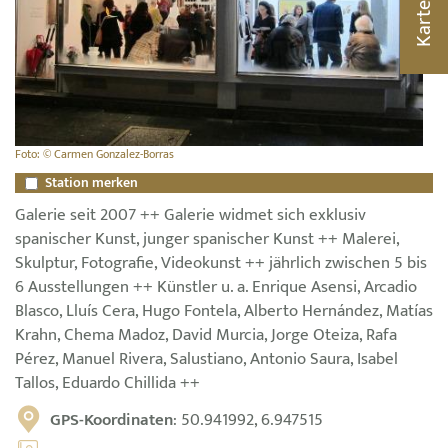
Karte
Foto: © Carmen Gonzalez-Borras
Station merken
Galerie seit 2007 ++ Galerie widmet sich exklusiv
spanischer Kunst, junger spanischer Kunst ++ Malerei,
Skulptur, Fotografie, Videokunst ++ jährlich zwischen 5 bis
6 Ausstellungen ++ Künstler u. a. Enrique Asensi, Arcadio
Blasco, Lluís Cera, Hugo Fontela, Alberto Hernández, Matías
Krahn, Chema Madoz, David Murcia, Jorge Oteiza, Rafa
Pérez, Manuel Rivera, Salustiano, Antonio Saura, Isabel
Tallos, Eduardo Chillida ++
GPS-Koordinaten
: 50.941992, 6.947515