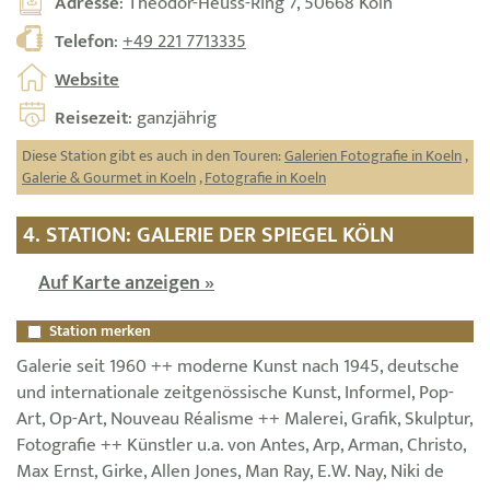
Adresse
: Theodor-Heuss-Ring 7, 50668 Köln
Telefon
:
+49 221 7713335
Website
Reisezeit
: ganzjährig
Diese Station gibt es auch in den Touren:
Galerien Fotografie in Koeln
,
Galerie & Gourmet in Koeln
,
Fotografie in Koeln
4. STATION: GALERIE DER SPIEGEL KÖLN
Auf Karte anzeigen »
Station merken
Galerie seit 1960 ++ moderne Kunst nach 1945, deutsche
und internationale zeitgenössische Kunst, Informel, Pop-
Art, Op-Art, Nouveau Réalisme ++ Malerei, Grafik, Skulptur,
Fotografie ++ Künstler u.a. von Antes, Arp, Arman, Christo,
Max Ernst, Girke, Allen Jones, Man Ray, E.W. Nay, Niki de