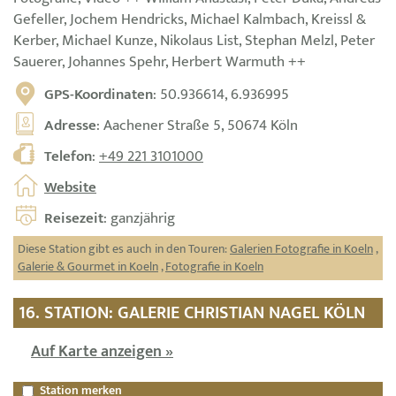
Gefeller, Jochem Hendricks, Michael Kalmbach, Kreissl &
Kerber, Michael Kunze, Nikolaus List, Stephan Melzl, Peter
Sauerer, Johannes Spehr, Herbert Warmuth ++
GPS-Koordinaten
: 50.936614, 6.936995
Adresse
: Aachener Straße 5, 50674 Köln
Telefon
:
+49 221 3101000
Website
Reisezeit
: ganzjährig
Diese Station gibt es auch in den Touren:
Galerien Fotografie in Koeln
,
Galerie & Gourmet in Koeln
,
Fotografie in Koeln
16. STATION: GALERIE CHRISTIAN NAGEL KÖLN
Auf Karte anzeigen »
Station merken