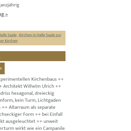
ganzjährig
g »
Halle Saale
,
Kirchen in Halle Saale zur
der Kirchen
E
n
xperimentellen Kirchenbaus ++
+ Architekt Wilhelm Ulrich ++
driss hexagonal, dreieckig
form, kein Turm, Lichtgaden
 ++ Altarraum als separate
hseckiger Form ++ bei Einfall
ekt ausgeleuchtet ++ unweit
rturm wirkt wie ein Campanile