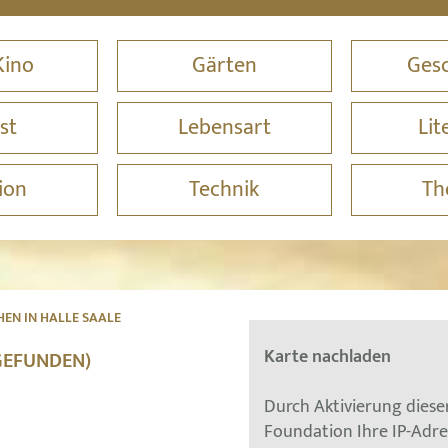
Kino
Gärten
Gesc
st
Lebensart
Lit
ion
Technik
Th
HEN IN HALLE SAALE
Karte nachladen
 GEFUNDEN)
Durch Aktivierung dies
Foundation Ihre IP-Adr