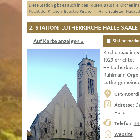
Diese Station gibt es auch in den Touren:
Baustile Kirchen in 
Nacht der Kirchen
,
Baustile Kirchen in Halle Saale zur Nacht 
2. STATION: LUTHERKIRCHE HALLE SAALE
Auf Karte anzeigen »
Station merke
Kirchenbau im St
1929 errichtet +
++ Lutherbüste
Rühlmann-Orgel 
Luthergemeinde 
GPS-Koordi
Adresse
: D
Halle
Telefon
:
+4
Website