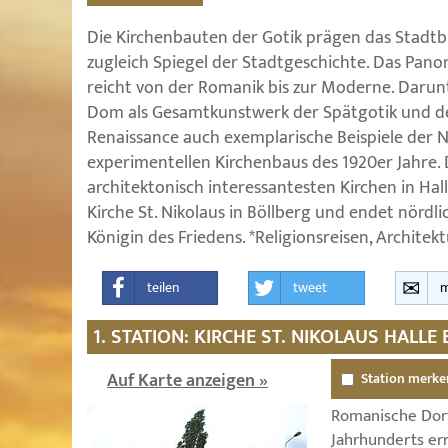
Die Kirchenbauten der Gotik prägen das Stadtbi
zugleich Spiegel der Stadtgeschichte. Das Pano
reicht von der Romanik bis zur Moderne. Daru
Dom als Gesamtkunstwerk der Spätgotik und de
Renaissance auch exemplarische Beispiele der 
experimentellen Kirchenbaus des 1920er Jahre. 
architektonisch interessantesten Kirchen in Hal
Kirche St. Nikolaus in Böllberg und endet nördli
Königin des Friedens. *Religionsreisen, Architekt
teilen
tweet
m
1. STATION: KIRCHE ST. NIKOLAUS HALLE
Auf Karte anzeigen »
Station merke
Romanische Dorf
Jahrhunderts err