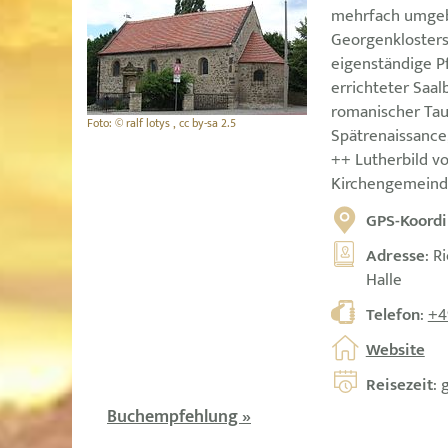
mehrfach umgeba
Georgenklosters
eigenständige P
errichteter Saal
romanischer Tau
Foto: © ralf lotys , cc by-sa 2.5
Spätrenaissance,
++ Lutherbild v
Kirchengemeind
GPS-Koordi
Adresse
: R
Halle
Telefon
:
+4
Website
Reisezeit
: 
Buchempfehlung »