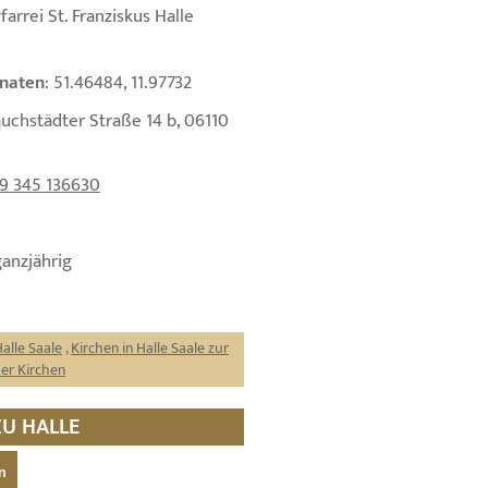
arrei St. Franziskus Halle
naten
: 51.46484, 11.97732
auchstädter Straße 14 b, 06110
9 345 136630
ganzjährig
Halle Saale
,
Kirchen in Halle Saale zur
der Kirchen
ZU HALLE
n