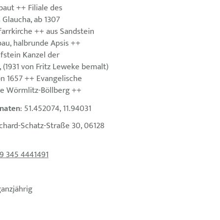
ut ++ Filiale des
 Glaucha, ab 1307
farrkirche ++ aus Sandstein
bau, halbrunde Apsis ++
fstein Kanzel der
 (1931 von Fritz Leweke bemalt)
on 1657 ++ Evangelische
e Wörmlitz-Böllberg ++
naten
: 51.452074, 11.94031
ichard-Schatz-Straße 30, 06128
9 345 4441491
ganzjährig