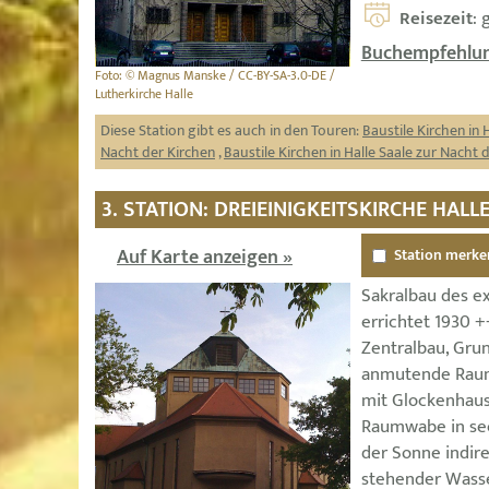
Reisezeit
: 
Buchempfehlun
Foto: © Magnus Manske / CC-BY-SA-3.0-DE /
Lutherkirche Halle
Diese Station gibt es auch in den Touren:
Baustile Kirchen in 
Nacht der Kirchen
,
Baustile Kirchen in Halle Saale zur Nacht 
3. STATION: DREIEINIGKEITSKIRCHE HALL
Auf Karte anzeigen »
Station merke
Sakralbau des e
errichtet 1930 +
Zentralbau, Grun
anmutende Raum
mit Glockenhaus
Raumwabe in sec
der Sonne indir
stehender Wasse