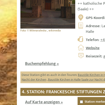
++ katholische Pf
(Saale) ++
GPS-Koordi
Adresse
: L
Foto: © Milenavaleska , wikimedia
Halle
Telefon
:
+4
Website
Reisezeit
: 
Buchempfehlung »
Diese Station gibt es auch in den Touren:
Baustile Kirchen in 
Nacht der Kirchen
,
Baustile Kirchen in Halle Saale zur Nacht 
4. STATION: FRANCKESCHE STIFTUNGEN 
Auf Karte anzeigen »
Station merke