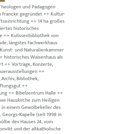
 Theologen und Pädagogen
Francke gegründet ++ Kultur-
tseinrichtung ++ 14 ha großes
iertes historisches
 ++ Kulissenbibliothek von
ude, längstes Fachwerkhaus
, Kunst- und Naturalienkammer
+ historisches Waisenhaus als
rt ++ Vorträge, Konzerte,
auerausstellungen ++
Archiv, Bibliothek,
iftungsgut ++
ung ++ Bibelzentrum Halle ++
oxe Hauskirche zum Heiligen
0 in einem Gewölbekeller des
. Georgs-Kapelle (seit 1998 in
ölbe des Hauses 24, vom
nvikt und der altkatholische