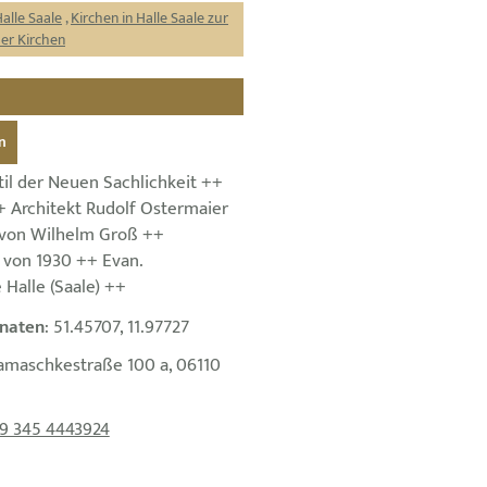
Halle Saale
,
Kirchen in Halle Saale zur
der Kirchen
n
il der Neuen Sachlichkeit ++
+ Architekt Rudolf Ostermaier
 von Wilhelm Groß ++
von 1930 ++ Evan.
Halle (Saale) ++
naten
: 51.45707, 11.97727
amaschkestraße 100 a, 06110
9 345 4443924