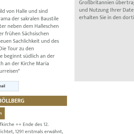
Großbritannien übertra
und Nutzung Ihrer Dat
ld von Halle und sind
erhalten Sie in den dor
rama der sakralen Baustile
nter neben dem Halleschen
r frühen Sächsischen
Neuen Sachlichkeit und des
Die Tour zu den
le beginnt südlich an der
ch an der Kirche Maria
urreisen*
ail
 BÖLLBERG
n
kirche ++ Ende des 12.
ichtet, 1291 erstmals erwähnt,