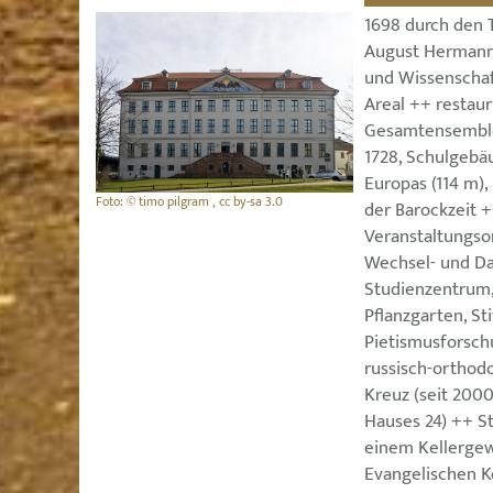
1698 durch den
August Hermann 
und Wissenschaf
Areal ++ restaur
Gesamtensemble
1728, Schulgebä
Europas (114 m)
Foto: © timo pilgram , cc by-sa 3.0
der Barockzeit +
Veranstaltungso
Wechsel- und D
Studienzentrum, 
Pflanzgarten, St
Pietismusforsch
russisch-orthod
Kreuz (seit 200
Hauses 24) ++ St
einem Kellergew
Evangelischen Ko