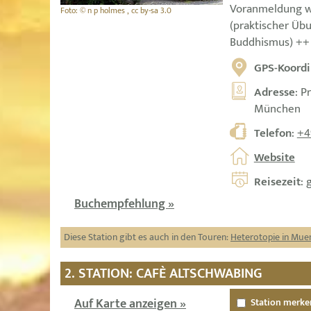
Voranmeldung 
Foto: © n p holmes , cc by-sa 3.0
(praktischer Ü
Buddhismus) ++
GPS-Koordi
Adresse
: P
München
Telefon
:
+4
Website
Reisezeit
: 
Buchempfehlung »
Diese Station gibt es auch in den Touren:
Heterotopie in Mue
2. STATION: CAFÈ ALTSCHWABING
Auf Karte anzeigen »
Station merke