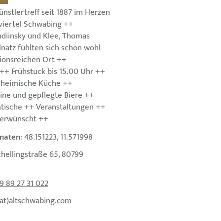
nstlertreff seit 1887 im Herzen
sviertel Schwabing ++
ndiinsky und Klee, Thomas
natz fühlten sich schon wohl
tionsreichen Ort ++
 ++ Frühstück bis 15.00 Uhr ++
 heimische Küche ++
ne und gepflegte Biere ++
tische ++ Veranstaltungen ++
 erwünscht ++
naten
: 48.151223, 11.571998
chellingstraße 65, 80799
9 89 27 31 022
(at)altschwabing.com