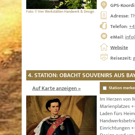
GPS-Koordi
Foto: © Vier Werkstätten Handwerk & Design
Adresse
: T
Telefon
:
+4
eMail
:
info
Website
Reisezeit
: 
4. STATION: OBACHT SOUVENIRS AUS BA
Auf Karte anzeigen »
Station merke
Im Herzen von 
Marienplatzes +
Laden fürs Heim
Handwerksbetrie
Einrichtungen +