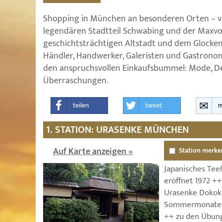
Shopping in München an besonderen Orten – v
legendären Stadtteil Schwabing und der Maxvors
geschichtsträchtigen Altstadt und dem Glocken
Händler, Handwerker, Galeristen und Gastrono
den anspruchsvollen Einkaufsbummel: Mode, Des
Überraschungen.
teilen
tweet
m
1. STATION: URASENKE MÜNCHEN
Auf Karte anzeigen »
Station merke
Japanisches Tee
eröffnet 1972 +
Urasenke Dokok
Sommermonaten 
++ zu den Übung