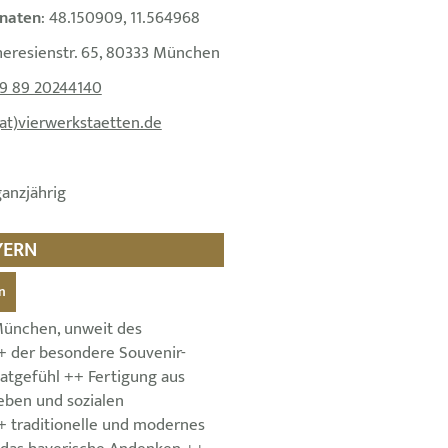
naten
: 48.150909, 11.564968
heresienstr. 65, 80333 München
9 89 20244140
(at)vierwerkstaetten.de
ganzjährig
YERN
n
München, unweit des
+ der besondere Souvenir-
atgefühl ++ Fertigung aus
ben und sozialen
+ traditionelle und modernes