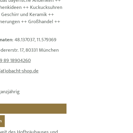
 das bayerische Andenken ++
henkideen ++ Kuckucksuhren
 Geschirr und Keramik ++
nnerungen ++ Großhandel ++
naten
: 48.137037, 11.579369
edererstr. 17, 80331 München
9 89 18904260
(at)obacht-shop.de
ganzjährig
n
weit des Hofbräuhauses und