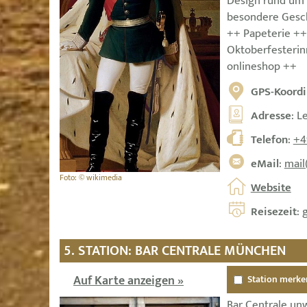
Design rund um
besondere Gesc
++ Papeterie ++
Oktoberfesteri
onlineshop ++
GPS-Koordi
Adresse
: L
Telefon
:
+4
eMail
:
mail
Foto: © wikimedia
Website
Reisezeit
: 
5. STATION: BAR CENTRALE MÜNCHEN
Auf Karte anzeigen »
Station merke
Bar Centrale un