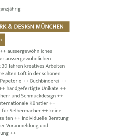
ganzjährig
ERK & DESIGN MÜNCHEN
n
 ++ aussergewöhnliches
ner aussergewöhnlichen
 30 Jahren kreatives Arbeiten
re alten Loft in der schönen
Papeterie ++ Buchbinderei ++
++ handgefertigte Unikate ++
chen- und Schmuckdesign ++
nternationale Künstler ++
t für Selbermacher ++ keine
zeiten ++ individuelle Beratung
her Voranmeldung und
rung ++