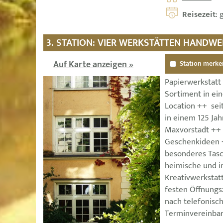
Reisezeit
: 
3. STATION: VIER WERKSTÄTTEN HANDW
Auf Karte anzeigen »
Station merke
Papierwerkstatt
Sortiment in ei
Location ++ seit
in einem 125 Jah
Maxvorstadt ++ 
Geschenkideen 
besonderes Tas
heimische und i
Kreativwerkstat
festen Öffnungs
nach telefonisc
Terminvereinba