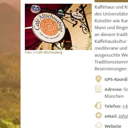
Kaffehaus und Kü
des Universität
Künstler wie Ka
Mann und Ringel
an diesem tradi
Kaffehauskultur
mediterane und
Foto: © Cafè Altschwabing
ausgesuchte Wei
Traditionsstamm
Reservierungen
GPS-Koordi
Adresse
: S
München
Telefon
:
+4
eMail
:
info
Website