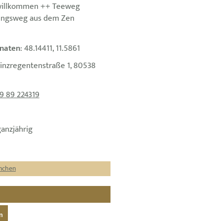
willkommen ++ Teeweg
bungsweg aus dem Zen
naten
: 48.14411, 11.5861
rinzregentenstraße 1, 80538
9 89 224319
ganzjährig
nchen
n