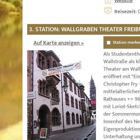
Website
Reisezeit
: 
3. STATION: WALLGRABEN THEATER FREI
Auf Karte anzeigen »
Station merke
Als Studententh
Wallstraße als k
Theater am Wall
eröffnet mit "Ei
Christopher Fry 
mittelalterlich
Rathauses ++ 96
mit Loriot-Sket
der Sommermona
Innenhof des N
Eigenproduktion
Unterhaltung u