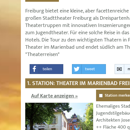
Freiburg bietet eine kleine, aber facettenreic
großen Stadttheater Freiburg als Dreispartenhau
Theatertruppen mit innovativen Inszenierungen
zum Jugendtheater. Für eine solche Reise in das
Hotels. Die Tour zu den wichtigsten Thatern in 
Theater im Marienbad und endet südlich am Th
*Theaterreisen*
teilen
tweet
m
1. STATION: THEATER IM MARIENBAD FRE
Auf Karte anzeigen »
Station merke
Ehemaliges Stad
Jugendstilgebäu
Architekten Jos
++ Fläche 400 