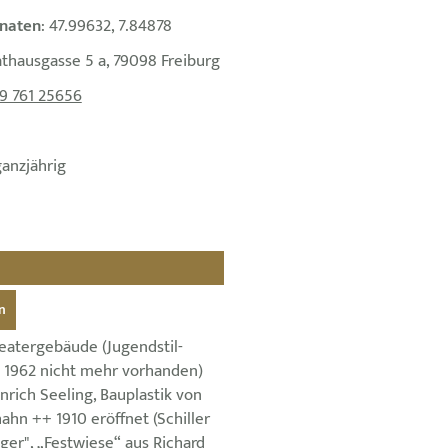
naten
: 47.99632, 7.84878
athausgasse 5 a, 79098 Freiburg
9 761 25656
ganzjährig
n
atergebäude (Jugendstil-
t 1962 nicht mehr vorhanden)
nrich Seeling, Bauplastik von
hn ++ 1910 eröffnet (Schiller
ger", „Festwiese“ aus Richard