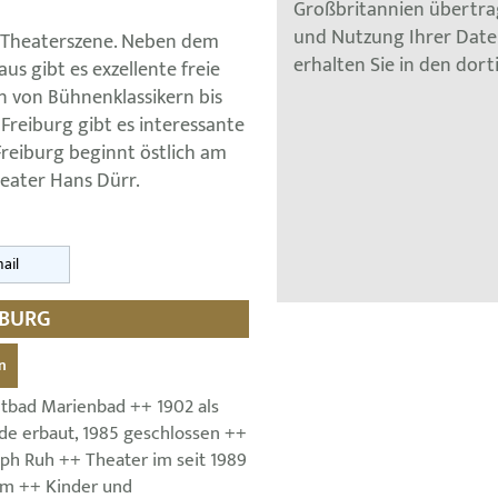
Großbritannien übertra
und Nutzung Ihrer Dat
he Theaterszene. Neben dem
erhalten Sie in den dor
s gibt es exzellente freie
 von Bühnenklassikern bis
 Freiburg gibt es interessante
Freiburg beginnt östlich am
eater Hans Dürr.
ail
IBURG
n
tbad Marienbad ++ 1902 als
de erbaut, 1985 geschlossen ++
eph Ruh ++ Theater im seit 1989
qm ++ Kinder und