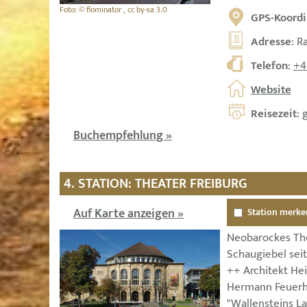
Foto: © flominator , cc by-sa 3.0
GPS-Koordi
Adresse
: R
Telefon
:
+4
Website
Reisezeit
: 
Buchempfehlung »
4. STATION: THEATER FREIBURG
Auf Karte anzeigen »
Station merke
Neobarockes The
Schaugiebel sei
++ Architekt Hei
Hermann Feuerha
"Wallensteins La