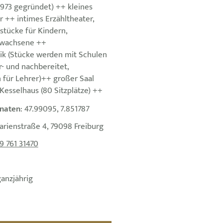
1973 gegründet) ++ kleines
 ++ intimes Erzähltheater,
tücke für Kindern,
rwachsene ++
k (Stücke werden mit Schulen
- und nachbereitet,
 für Lehrer)++ großer Saal
 Kesselhaus (80 Sitzplätze) ++
naten
: 47.99095, 7.851787
arienstraße 4, 79098 Freiburg
9 761 31470
ganzjährig