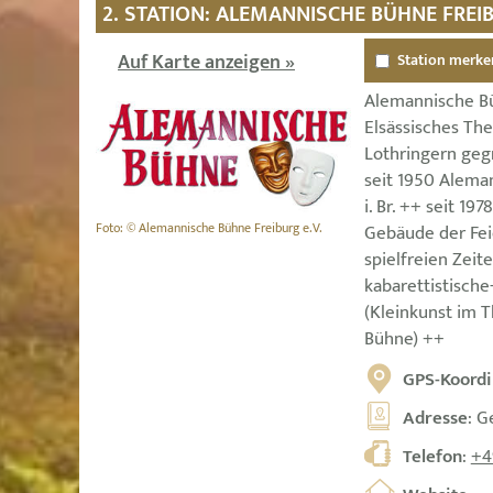
2. STATION: ALEMANNISCHE BÜHNE FREI
Auf Karte anzeigen »
Station merke
Alemannische Bü
Elsässisches The
Lothringern ge
seit 1950 Alema
i. Br. ++ seit 19
Foto: © Alemannische Bühne Freiburg e.V.
Gebäude der Fei
spielfreien Zeit
kabarettistische
(Kleinkunst im 
Bühne) ++
GPS-Koordi
Adresse
: G
Telefon
:
+4