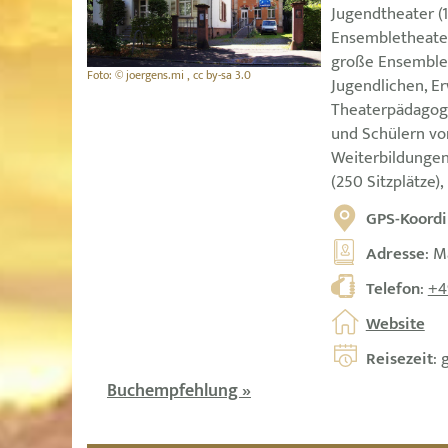
Jugendtheater (
Ensembletheater
große Ensembles
Foto: © joergens.mi , cc by-sa 3.0
Jugendlichen, E
Theaterpädagogi
und Schülern vor
Weiterbildungen
(250 Sitzplätze),
GPS-Koordi
Adresse
: M
Telefon
:
+4
Website
Reisezeit
: 
Buchempfehlung »