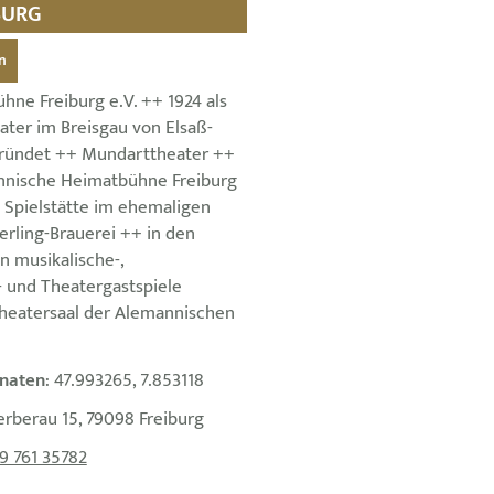
BURG
n
hne Freiburg e.V. ++ 1924 als
ater im Breisgau von Elsaß-
gründet ++ Mundarttheater ++
nnische Heimatbühne Freiburg
78 Spielstätte im ehemaligen
erling-Brauerei ++ in den
en musikalische-,
- und Theatergastspiele
Theatersaal der Alemannischen
naten
: 47.993265, 7.853118
erberau 15, 79098 Freiburg
9 761 35782