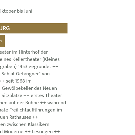
Oktober bis Juni
BURG
n
eater im Hinterhof der
leines Kellertheater (Kleines
graben) 1953 gegründet ++
n Schlaf Gefangner" von
++ seit 1968 im
en Gewölbekeller des Neuen
 Sitzplätze ++ erstes Theater
chen auf der Bühne ++ während
te Freilichtaufführungen im
euen Rathauses ++
en zwischen Klassikern,
nd Moderne ++ Lesungen ++