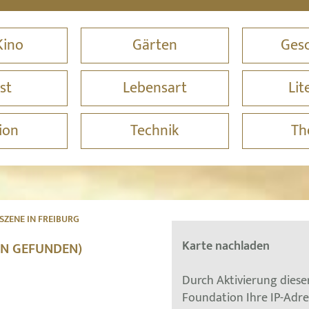
Kino
Gärten
Gesc
st
Lebensart
Lit
ion
Technik
Th
SZENE IN FREIBURG
Karte nachladen
EN GEFUNDEN)
Durch Aktivierung dies
Foundation Ihre IP-Adr