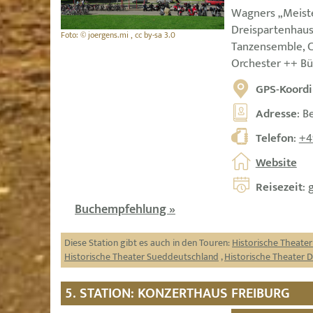
Wagners „Meiste
Dreispartenhaus
Foto: © joergens.mi , cc by-sa 3.0
Tanzensemble, C
Orchester ++ Bü
GPS-Koordi
Adresse
: B
Telefon
:
+4
Website
Reisezeit
: 
Buchempfehlung »
Diese Station gibt es auch in den Touren:
Historische Theate
Historische Theater Sueddeutschland
,
Historische Theater 
5. STATION: KONZERTHAUS FREIBURG