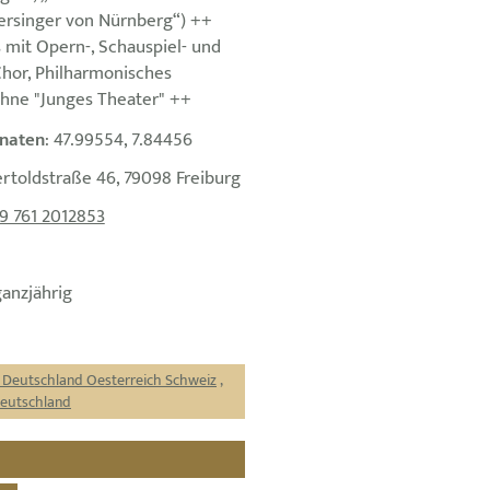
rsinger von Nürnberg“) ++
 mit Opern-, Schauspiel- und
hor, Philharmonisches
hne "Junges Theater" ++
naten
: 47.99554, 7.84456
ertoldstraße 46, 79098 Freiburg
9 761 2012853
ganzjährig
r Deutschland Oesterreich Schweiz
,
Deutschland