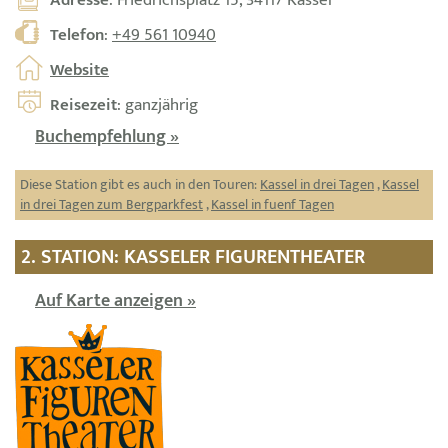
Telefon
:
+49 561 10940
Website
Reisezeit
: ganzjährig
Buchempfehlung »
Diese Station gibt es auch in den Touren:
Kassel in drei Tagen
,
Kassel
in drei Tagen zum Bergparkfest
,
Kassel in fuenf Tagen
2. STATION: KASSELER FIGURENTHEATER
Auf Karte anzeigen »