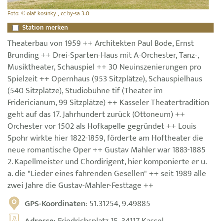
Foto: © olaf kosinky , cc by-sa 3.0
Station merken
Theaterbau von 1959 ++ Architekten Paul Bode, Ernst
Brunding ++ Drei-Sparten-Haus mit A-Orchester, Tanz-,
Musiktheater, Schauspiel ++ 30 Neuinszenierungen pro
Spielzeit ++ Opernhaus (953 Sitzplätze), Schauspielhaus
(540 Sitzplätze), Studiobühne tif (Theater im
Fridericianum, 99 Sitzplätze) ++ Kasseler Theatertradition
geht auf das 17. Jahrhundert zurück (Ottoneum) ++
Orchester vor 1502 als Hofkapelle gegründet ++ Louis
Spohr wirkte hier 1822-1859, förderte am Hoftheater die
neue romantische Oper ++ Gustav Mahler war 1883-1885
2. Kapellmeister und Chordirigent, hier komponierte er u.
a. die "Lieder eines fahrenden Gesellen" ++ seit 1989 alle
zwei Jahre die Gustav-Mahler-Festtage ++
GPS-Koordinaten
: 51.31254, 9.49885
Adresse
: Friedrichsplatz 15, 34117 Kassel