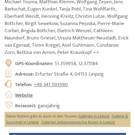
Michael Touma, Matthias Klemm, Wolfgang Zeyen, Jens
Barkschat, Eugen Kunkel, Tanja Pohl, Tina Wohlfarth,
Eberhard Wendt, Henning Kreitz, Christin Lutze, Wolfgang
Böttcher, Birgit Sewekow, Suzanna Pejoska, Pierre-Marie
Corbel, Brigida Böttcher, Dietrich Wenzel, Cathleen
Naundorf, Bruno Griesel, Ursula Mattheuer-Neustädt, Erick
van Egeraat, Timm Kregel, Axel Guhlmann, Constanze
Zorn, Bettina von Arnim, Peter Krauskopf ++
GPS-Koordinaten
: 51.359958, 12.373184
Adresse
: Erfurter Straße 4, 04155 Leipzig
Telefon
:
+49 341 593590
Website
Reisezeit
: ganzjährig
Diese Station gibt es auch in den Touren:
Galerien in Leipzig
,
Galerie &
Gourmet in Leipzig
,
Galerien zeitgenoessische Kunst in Leipzig