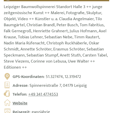
Leipziger Baumwollspinnerei Standort Halle 3 ++ junge
zeitgenössische Kunst ++ Malerei, Fotografie, Skulptur,
Objekt, Video ++ Künstler u. a. Claudia Angelmaier, Tilo
Baumgärtel, Christian Brandl, Peter Busch, Tom Fabritius,
Falk Gernegroß, Henriette Grahnert, Julius Hofmann, Axel
Krause, Tobias Lehner, Sebastian Nebe, Timm Rautert,
Nadin Maria Rüfenacht, Christoph Ruckhäberle, Oskar
Schmidt, Annette Schröter, Erasmus Schröter, Sebastian
Speckmann, Sebastian Stumpf, Anett Stuth, Carsten Tabel,
Steve Viezens, Corinne von Lebusa, Uwe Walter ++
Editionen ++
GPS-Koordinaten
: 51.327474, 12.319472
Adresse
: Spinnereistraße 7, 04179 Leipzig
Telefon
:
+49 341 4774553
Website
Reisezeit
: ganzjährig