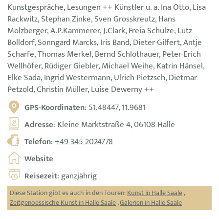
Kunstgespräche, Lesungen ++ Künstler u. a. Ina Otto, Lisa
Rackwitz, Stephan Zinke, Sven Grosskreutz, Hans
Molzberger, A.P.Kammerer, J.Clark, Freia Schulze, Lutz
Bolldorf, Sonngard Marcks, Iris Band, Dieter Gilfert, Antje
Scharfe, Thomas Merkel, Bernd Schlothauer, Peter-Erich
Wellhöfer, Rüdiger Giebler, Michael Weihe, Katrin Hänsel,
Elke Sada, Ingrid Westermann, Ulrich Pietzsch, Dietmar
Petzold, Christin Müller, Luise Dewerny ++
GPS-Koordinaten
: 51.48447, 11.9681
Adresse
: Kleine Marktstraße 4, 06108 Halle
Telefon
:
+49 345 2024778
Website
Reisezeit
: ganzjährig
Diese Station gibt es auch in den Touren:
Kunst in Halle Saale
,
Zeitgenoessische Kunst in Halle Saale
,
Galerien in Halle Saale