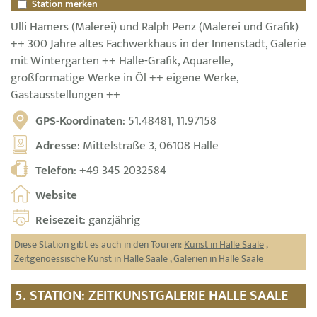
Station merken
Ulli Hamers (Malerei) und Ralph Penz (Malerei und Grafik)
++ 300 Jahre altes Fachwerkhaus in der Innenstadt, Galerie
mit Wintergarten ++ Halle-Grafik, Aquarelle,
großformatige Werke in Öl ++ eigene Werke,
Gastausstellungen ++
GPS-Koordinaten
: 51.48481, 11.97158
Adresse
: Mittelstraße 3, 06108 Halle
Telefon
:
+49 345 2032584
Website
Reisezeit
: ganzjährig
Diese Station gibt es auch in den Touren:
Kunst in Halle Saale
,
Zeitgenoessische Kunst in Halle Saale
,
Galerien in Halle Saale
5. STATION: ZEITKUNSTGALERIE HALLE SAALE