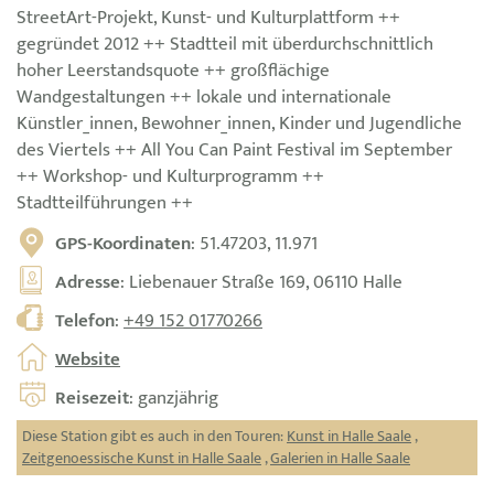
StreetArt-Projekt, Kunst- und Kulturplattform ++
gegründet 2012 ++ Stadtteil mit überdurchschnittlich
hoher Leerstandsquote ++ großflächige
Wandgestaltungen ++ lokale und internationale
Künstler_innen, Bewohner_innen, Kinder und Jugendliche
des Viertels ++ All You Can Paint Festival im September
++ Workshop- und Kulturprogramm ++
Stadtteilführungen ++
GPS-Koordinaten
: 51.47203, 11.971
Adresse
: Liebenauer Straße 169, 06110 Halle
Telefon
:
+49 152 01770266
Website
Reisezeit
: ganzjährig
Diese Station gibt es auch in den Touren:
Kunst in Halle Saale
,
Zeitgenoessische Kunst in Halle Saale
,
Galerien in Halle Saale