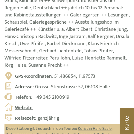
Grafik, Bildhauerei ++ Schwerpunkt Künstler aus der
Region Halle, Deutschland ++ jährlich 10 bis 12 Personal-
und Kabinettausstellungen ++ Galeriegarten ++ Lesungen,
Schauspiel, Galeriegespräche ++ Ausstellungsshop im
Galeriecafé ++ Künstler u. a. Albert Ebert, Christiane Jung,
Hans-Christoph Rackwitz, Inge Jastram, Ralf Bergner, Ursula
Kirsch, Uwe Pfeifer, Bärbel Dieckmann, Klaus Friedrich
Messerschmidt, Gerhard Lichtenfeld, Tobias Pfeifer,
Wilfried Fitzenreiter, Peru John, Luise-Henriette Rammelt,
Jörg Heise, Susanne Precht ++
GPS-Koordinaten
: 51.486854, 11.97573
Adresse
: Grosse Steinstrasse 57, 06108 Halle
Telefon
:
+49 345 2100919
Website
Reisezeit
: ganzjährig
Karte
Diese Station gibt es auch in den Touren:
Kunst in Halle Saale
,