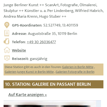
Junge Berliner Kunst ++ ScanArt, Fotografie, Ölmalerei,
Skulptur ++ Künstler u. a. Per Lindenberg, Wilfried Habrich,
Andrea Maria Krenn, Hugo Stuber ++
GPS-Koordinaten
: 52.527749, 13.401159
Adresse
: Auguststraße 35, 10119 Berlin
Telefon
:
+49 30 26036477
Website
Reisezeit
: ganzjährig
Diese Station gibt es auch in den Touren:
Galerien in Berlin Mitte
,
Galerien Junge Kunst in Berlin Mitte
,
Galerien Fotografie in Berlin
10. STATION: GALERIE EN PASSANT BERLIN
Auf Karte anzeigen »