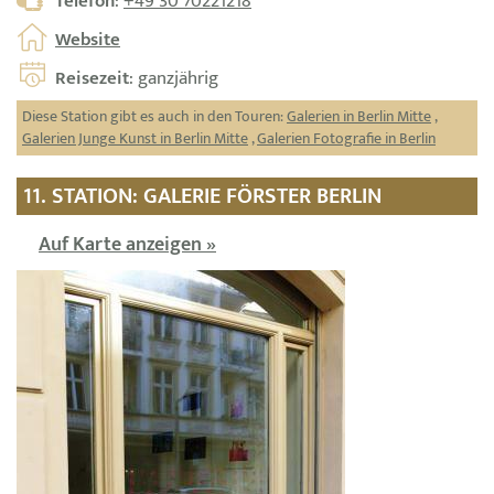
Telefon
:
+49 30 70221218
Website
Reisezeit
: ganzjährig
Diese Station gibt es auch in den Touren:
Galerien in Berlin Mitte
,
Galerien Junge Kunst in Berlin Mitte
,
Galerien Fotografie in Berlin
11. STATION: GALERIE FÖRSTER BERLIN
Auf Karte anzeigen »