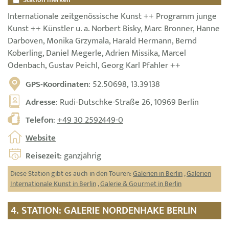
Internationale zeitgenössische Kunst ++ Programm junge
Kunst ++ Künstler u. a. Norbert Bisky, Marc Bronner, Hanne
Darboven, Monika Grzymala, Harald Hermann, Bernd
Koberling, Daniel Megerle, Adrien Missika, Marcel
Odenbach, Gustav Peichl, Georg Karl Pfahler ++
GPS-Koordinaten
: 52.50698, 13.39138
Adresse
: Rudi-Dutschke-Straße 26, 10969 Berlin
Telefon
:
+49 30 2592449-0
Website
Reisezeit
: ganzjährig
Diese Station gibt es auch in den Touren:
Galerien in Berlin
,
Galerien
Internationale Kunst in Berlin
,
Galerie & Gourmet in Berlin
4. STATION: GALERIE NORDENHAKE BERLIN