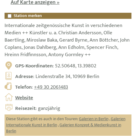
Auf Karte anzeigen »
Station merken
Internationale zeitgenössische Kunst in verschiedenen
Medien ++ Künstler u. a. Christian Andersson, Olle
Baertling, Miroslaw Baka, Gerard Byrne, Ann Böttcher, John
Coplans, Jonas Dahlberg, Ann Edholm, Spencer Finch,
Hreinn Fridfinnsson, Antony Gormley ++
GPS-Koordinaten
: 52.50648, 13.39802
Adresse
: Lindenstraße 34, 10969 Berlin
Telefon
:
+49 30 2061483
Website
Reisezeit
: ganzjährig
Diese Station gibt es auch in den Touren:
Galerien in Berlin
,
Galerien
Internationale Kunst in Berlin
,
Galerien Konzept & Medienkunst in
Berlin