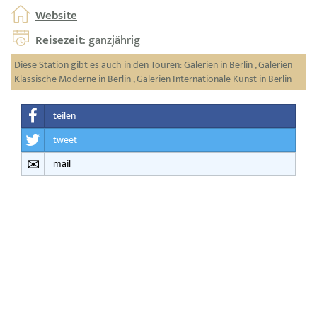
Website
Reisezeit
: ganzjährig
Diese Station gibt es auch in den Touren:
Galerien in Berlin
,
Galerien
Klassische Moderne in Berlin
,
Galerien Internationale Kunst in Berlin
teilen
tweet
mail