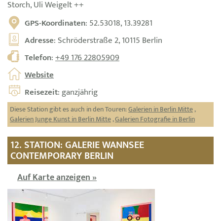
Storch, Uli Weigelt ++
GPS-Koordinaten
: 52.53018, 13.39281
Adresse
: Schröderstraße 2, 10115 Berlin
Telefon
:
+49 176 22805909
Website
Reisezeit
: ganzjährig
Diese Station gibt es auch in den Touren:
Galerien in Berlin Mitte
,
Galerien Junge Kunst in Berlin Mitte
,
Galerien Fotografie in Berlin
12. STATION: GALERIE WANNSEE
CONTEMPORARY BERLIN
Auf Karte anzeigen »