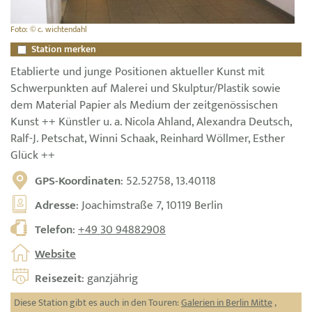
Foto: © c. wichtendahl
Station merken
Etablierte und junge Positionen aktueller Kunst mit
Schwerpunkten auf Malerei und Skulptur/Plastik sowie
dem Material Papier als Medium der zeitgenössischen
Kunst ++ Künstler u. a. Nicola Ahland, Alexandra Deutsch,
Ralf-J. Petschat, Winni Schaak, Reinhard Wöllmer, Esther
Glück ++
GPS-Koordinaten
: 52.52758, 13.40118
Adresse
: Joachimstraße 7, 10119 Berlin
Telefon
:
+49 30 94882908
Website
Reisezeit
: ganzjährig
Diese Station gibt es auch in den Touren:
Galerien in Berlin Mitte
,