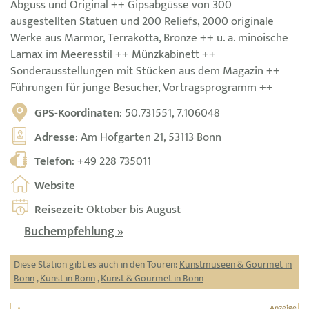
Abguss und Original ++ Gipsabgüsse von 300
ausgestellten Statuen und 200 Reliefs, 2000 originale
Werke aus Marmor, Terrakotta, Bronze ++ u. a. minoische
Larnax im Meeresstil ++ Münzkabinett ++
Sonderausstellungen mit Stücken aus dem Magazin ++
Führungen für junge Besucher, Vortragsprogramm ++
GPS-Koordinaten
: 50.731551, 7.106048
Adresse
: Am Hofgarten 21, 53113 Bonn
Telefon
:
+49 228 735011
Website
Reisezeit
: Oktober bis August
Buchempfehlung »
Diese Station gibt es auch in den Touren:
Kunstmuseen & Gourmet in
Bonn
,
Kunst in Bonn
,
Kunst & Gourmet in Bonn