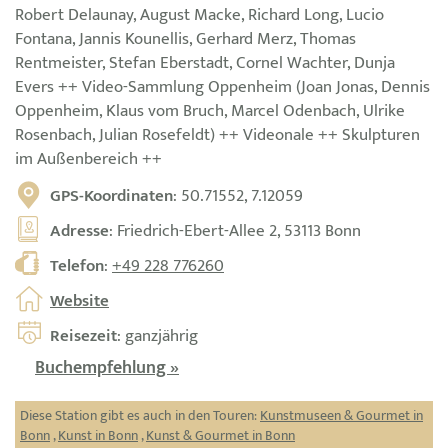
Robert Delaunay, August Macke, Richard Long, Lucio
Fontana, Jannis Kounellis, Gerhard Merz, Thomas
Rentmeister, Stefan Eberstadt, Cornel Wachter, Dunja
Evers ++ Video-Sammlung Oppenheim (Joan Jonas, Dennis
Oppenheim, Klaus vom Bruch, Marcel Odenbach, Ulrike
Rosenbach, Julian Rosefeldt) ++ Videonale ++ Skulpturen
im Außenbereich ++
GPS-Koordinaten
: 50.71552, 7.12059
Adresse
: Friedrich-Ebert-Allee 2, 53113 Bonn
Telefon
:
+49 228 776260
Website
Reisezeit
: ganzjährig
Buchempfehlung »
Diese Station gibt es auch in den Touren:
Kunstmuseen & Gourmet in
Bonn
,
Kunst in Bonn
,
Kunst & Gourmet in Bonn