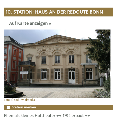
10. STATION: HAUS AN DER REDOUTE BONN
Auf Karte anzeigen »
Foto: © sozi , wikimedia
Station merken
Ehemals kleines Hoftheater ++ 1792 erbaut ++