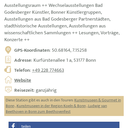
Ausstellungsraum ++ Wechselausstellungen Bad
Godesberger Künstler, Bonner Künstlergruppen,
Ausstellungen aus Bad Godesberger Partnerstädten,
stadthistorische Ausstellungen, Ausstellungen aus
wissenschaftlichen Sammlungen ++ Lesungen, Vorträge,
Konzerte ++
GPS-Koordinaten
: 50.68164, 7.15258
Adresse
: Kurfürstenallee 1 a, 53177 Bonn
Telefon
:
+49 228 774663
Website
Reisezeit
: ganzjährig
Diese Station gibt es auch in den Touren:
Kunstmuseen & Gourmet in
Bonn
,
Kunstmuseen in der Region Koeln & Bonn
,
Ludwig van
Beethoven in Bonn zum Beethovenfest
teilen