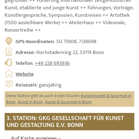
gegründet ++ Förderung internationaler zeitgenössischer
Kunst, etablierte und junge Kunst ++ Führungen, Vorträge,
Künstlergespräche, Symposien, Kunstreisen ++ Artothek
(1500 ausleihbare Werke) ++ Atelierhaus ++ Videonale,
Konzertreihe ++
GPS-Koordinaten
: 50.73908, 7.08698
Adresse
: Hochstadenring 22, 53119 Bonn
Telefon
:
+49 228 693936
Website
Reisezeit
: ganzjährig
Diese Station gibt es auch in den Touren:
Kunstmuseen & Gourmet in
Bonn
,
Kunst in Bonn
,
Kunst & Gourmet in Bonn
3. STATION: GKG GESELLSCHAFT FÜR KUNST
UND GESTALTUNG E.V. BONN
Auf Karte anzeigen »