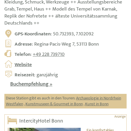
Kleidung, Schmuck, Werkzeuge ++ Ausstellungsbereiche
Grab, Tempel, Haus ++ Modell des Tempel von Karnak,
Replik der Nofretete ++ älteste Universitätssammlung
Deutschlands ++
GPS-Koordinaten
: 50.732393, 7.102092
Adresse
: Regina-Pacis-Weg 7, 53113 Bonn
Telefon
:
+49 228 739710
Website
Reisezeit
: ganzjährig
Buchempfehlung »
Diese Station gibt es auch in den Touren:
Archaeologie in Nordrhein
Westfalen
,
Kunstmuseen & Gourmet in Bonn
,
Kunst in Bonn
IntercityHotel Bonn
Ein komfortables