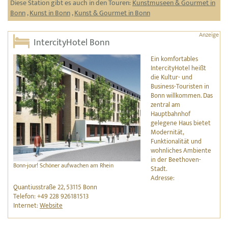
Diese Station gibt es auch in den Touren:
Kunstmuseen & Gourmet in
Bonn
,
Kunst in Bonn
,
Kunst & Gourmet in Bonn
IntercityHotel Bonn
Ein komfortables
IntercityHotel heißt
die Kultur- und
Business-Touristen in
Bonn willkommen. Das
zentral am
Hauptbahnhof
gelegene Haus bietet
Modernität,
Funktionalität und
wohnliches Ambiente
in der Beethoven-
Bonn-jour! Schöner aufwachen am Rhein
Stadt.
Adresse:
Quantiusstraße 22, 53115 Bonn
Telefon: +49 228 926181513
Internet:
Website