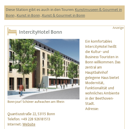
Diese Station gibt es auch in den Touren:
Kunstmuseen & Gourmet in
Bonn
,
Kunst in Bonn
,
Kunst & Gourmet in Bonn
IntercityHotel Bonn
Ein komfortables
IntercityHotel heißt
die Kultur- und
Business-Touristen in
Bonn willkommen. Das
zentral am
Hauptbahnhof
gelegene Haus bietet
Modernität,
Funktionalität und
wohnliches Ambiente
in der Beethoven-
Bonn-jour! Schöner aufwachen am Rhein
Stadt.
Adresse:
Quantiusstraße 22, 53115 Bonn
Telefon: +49 228 926181513
Internet:
Website