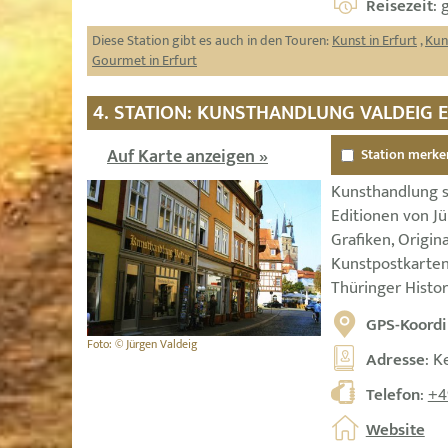
Reisezeit
: 
Diese Station gibt es auch in den Touren:
Kunst in Erfurt
,
Kun
Gourmet in Erfurt
4. STATION: KUNSTHANDLUNG VALDEIG 
Auf Karte anzeigen »
Station merke
Kunsthandlung se
Editionen von J
Grafiken, Origin
Kunstpostkarten
Thüringer Histo
GPS-Koordi
Foto: © Jürgen Valdeig
Adresse
: K
Telefon
:
+4
Website