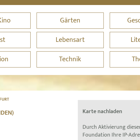
Kino
Gärten
Gesc
st
Lebensart
Lit
ion
Technik
Th
RFURT
Karte nachladen
NDEN)
Durch Aktivierung dies
Foundation Ihre IP-Adr