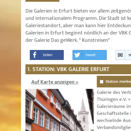
Die Galerien in Erfurt bieten vor allem zeitgen
und internationalem Programm. Die Stadt ist 
Galeriestandort, aber man kann hier Entdecku
Galerien in Erfurt beginnt nördlich an der VBK 
der Galerie Das geWerk. * Kunstreisen*
teilen
tweet
m
1. STATION: VBK GALERIE ERFURT
Auf Karte anzeigen »
Station merke
Galerie des Ver
Thüringen e.V. 
Galerieräume im
Geschäftsstelle
wechselnde Aus
Verbandsmitgli