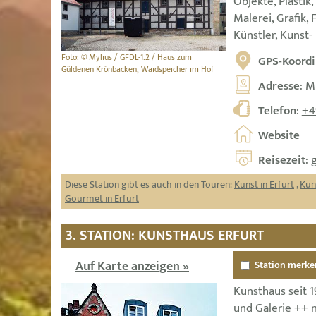
Objekte, Plastik
Malerei, Grafik,
Künstler, Kunst-
Foto: © Mylius / GFDL-1.2 / Haus zum
GPS-Koordi
Güldenen Krönbacken, Waidspeicher im Hof
Adresse
: M
Telefon
:
+4
Website
Reisezeit
: 
Diese Station gibt es auch in den Touren:
Kunst in Erfurt
,
Kun
Gourmet in Erfurt
3. STATION: KUNSTHAUS ERFURT
Auf Karte anzeigen »
Station merke
Kunsthaus seit 
und Galerie ++ n