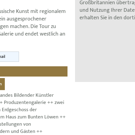
Großbritannien übertra
und Nutzung Ihrer Dat
össische Kunst mit regionalem
erhalten Sie in den dor
kein ausgesprochener
ngen machen. Die Tour zu
Galerie und endet westlich an
ail
n
bandes Bildender Künstler
++ Produzentengalerie ++ zwei
 Erdgeschoss der
 im Haus zum Bunten Löwen ++
stellungen von
edern und Gästen ++