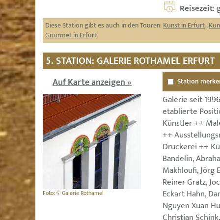
Reisezeit
: 
Diese Station gibt es auch in den Touren:
Kunst in Erfurt
,
Kun
Gourmet in Erfurt
5. STATION: GALERIE ROTHAMEL ERFURT
Auf Karte anzeigen »
Station merke
Galerie seit 199
etablierte Posi
Künstler ++ Maler
++ Ausstellungs
Druckerei ++ Kün
Bandelin, Abraha
Makhloufi, Jörg E
Reiner Gratz, Jo
Eckart Hahn, Da
Foto: © Galerie Rothamel
Nguyen Xuan Huy
Christian Schink