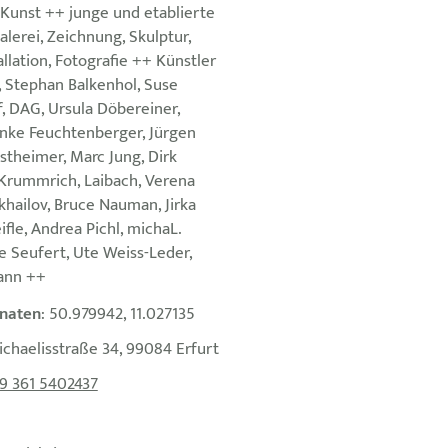
 Kunst ++ junge und etablierte
lerei, Zeichnung, Skulptur,
allation, Fotografie ++ Künstler
n, Stephan Balkenhol, Suse
f, DAG, Ursula Döbereiner,
nke Feuchtenberger, Jürgen
stheimer, Marc Jung, Dirk
 Krummrich, Laibach, Verena
khailov, Bruce Nauman, Jirka
ifle, Andrea Pichl, michaL.
e Seufert, Ute Weiss-Leder,
ann ++
naten
: 50.979942, 11.027135
ichaelisstraße 34, 99084 Erfurt
9 361 5402437