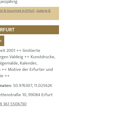
ganzjährig
st & Gourmet in Erfurt
,
Galerie &
ERFURT
n
it 2001 ++ limitierte
ürgen Valdeig ++ Kunstdrucke,
algemälde, Kalender,
 ++ Motive der Erfurter und
rie ++
naten
: 50.976307, 11.025624
ettenstraße 10, 99084 Erfurt
9 361 5506730