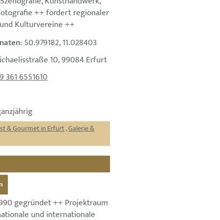
, Szenografie, Kunsthandwerk,
 Fotografie ++ fördert regionaler
 und Kulturvereine ++
naten
: 50.979182, 11.028403
ichaelisstraße 10, 99084 Erfurt
9 361 6551610
ganzjährig
st & Gourmet in Erfurt
,
Galerie &
n
1990 gegründet ++ Projektraum
ationale und internationale