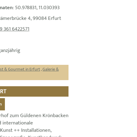
naten
: 50.978831, 11.030393
rämerbrücke 4, 99084 Erfurt
9 361 6422571
ganzjährig
st & Gourmet in Erfurt
,
Galerie &
URT
n
urhof zum Güldenen Krönbacken
 internationale
Kunst ++ Installationen,