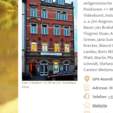
zeitgenössische
Positionen ++ Ma
Videokunst, Inst
u. a. Jim Avigno
Bauer, Jan Broko
Yingmei Duan, A
Grewe, Jana Gun
Krecker, Marcel
Landau, Boris Mi
Pfahl, Martin Pfe
schmidt, Stefani
Carsten Weitzm
GPS-Koordi
Foto: © herder3 / CC-BY-SA-3.0 / Kunsthaus
Erfurt
Adresse
: M
Telefon
:
+4
Website