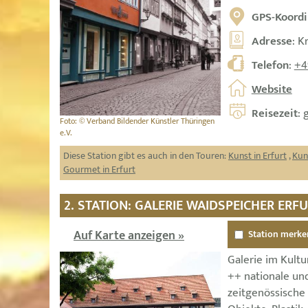
GPS-Koordi
Adresse
: K
Telefon
:
+4
Website
Reisezeit
: 
Foto: © Verband Bildender Künstler Thüringen
e.V.
Diese Station gibt es auch in den Touren:
Kunst in Erfurt
,
Kun
Gourmet in Erfurt
2. STATION: GALERIE WAIDSPEICHER ERF
Auf Karte anzeigen »
Station merke
Galerie im Kult
++ nationale und
zeitgenössische 