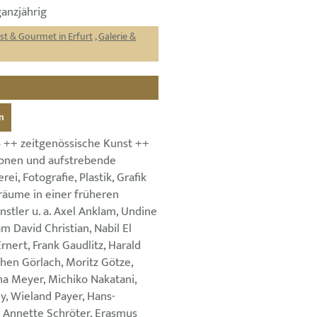
ganzjährig
st & Gourmet in Erfurt
,
Galerie &
n
6 ++ zeitgenössische Kunst ++
tionen und aufstrebende
ei, Fotografie, Plastik, Grafik
räume in einer früheren
stler u. a. Axel Anklam, Undine
m David Christian, Nabil El
rnert, Frank Gaudlitz, Harald
chen Görlach, Moritz Götze,
na Meyer, Michiko Nakatani,
, Wieland Payer, Hans-
, Annette Schröter, Erasmus