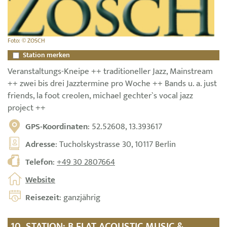
Foto: © ZOSCH
Station merken
Veranstaltungs-Kneipe ++ traditioneller Jazz, Mainstream
++ zwei bis drei Jazztermine pro Woche ++ Bands u. a. just
friends, la foot creolen, michael gechter`s vocal jazz
project ++
GPS-Koordinaten
: 52.52608, 13.393617
Adresse
: Tucholskystrasse 30, 10117 Berlin
Telefon
:
+49 30 2807664
Website
Reisezeit
: ganzjährig
10. STATION: B FLAT ACOUSTIC MUSIC &