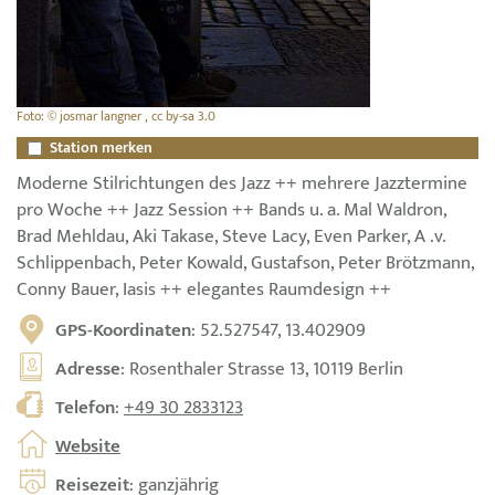
Foto: © josmar langner , cc by-sa 3.0
Station merken
Moderne Stilrichtungen des Jazz ++ mehrere Jazztermine
pro Woche ++ Jazz Session ++ Bands u. a. Mal Waldron,
Brad Mehldau, Aki Takase, Steve Lacy, Even Parker, A .v.
Schlippenbach, Peter Kowald, Gustafson, Peter Brötzmann,
Conny Bauer, Iasis ++ elegantes Raumdesign ++
GPS-Koordinaten
: 52.527547, 13.402909
Adresse
: Rosenthaler Strasse 13, 10119 Berlin
Telefon
:
+49 30 2833123
Website
Reisezeit
: ganzjährig