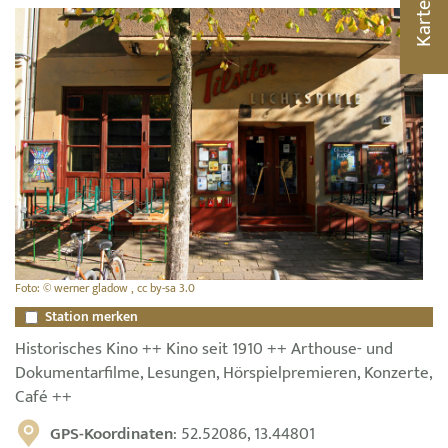
Karte
Foto: © werner gladow , cc by-sa 3.0
Station merken
Historisches Kino ++ Kino seit 1910 ++ Arthouse- und
Dokumentarfilme, Lesungen, Hörspielpremieren, Konzerte,
Café ++
GPS-Koordinaten
: 52.52086, 13.44801