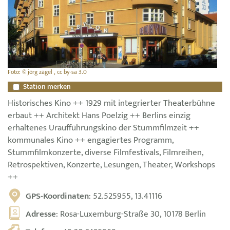
Foto: © jörg zägel , cc by-sa 3.0
Station merken
Historisches Kino ++ 1929 mit integrierter Theaterbühne
erbaut ++ Architekt Hans Poelzig ++ Berlins einzig
erhaltenes Uraufführungskino der Stummfilmzeit ++
kommunales Kino ++ engagiertes Programm,
Stummfilmkonzerte, diverse Filmfestivals, Filmreihen,
Retrospektiven, Konzerte, Lesungen, Theater, Workshops
++
GPS-Koordinaten
: 52.525955, 13.41116
Adresse
: Rosa-Luxemburg-Straße 30, 10178 Berlin