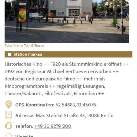
Foto: © Kino Toni & Tonino
Station merken
Historisches Kino ++ 1920 als Stummfilmkino eröffnet ++
1992 von Regisseur Michael Verhoeven erworben ++
deutsche und europäische Filme ++ mehrmals
Kinoprogrammpreis ++ regelmäßig Lesungen,
Theater/Kabarett, Filmfestivals, Filmreihen ++
GPS-Koordinaten
: 52.54883, 13.45076
Adresse
: Max Steinke Straße 43, 13086 Berlin
Telefon
:
+49 30 92791200
Website