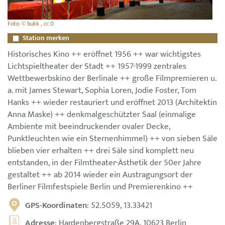
Foto: © bukk , cc 0
Station merken
Historisches Kino ++ eröffnet 1956 ++ war wichtigstes
Lichtspieltheater der Stadt ++ 1957-1999 zentrales
Wettbewerbskino der Berlinale ++ große Filmpremieren u.
a. mit James Stewart, Sophia Loren, Jodie Foster, Tom
Hanks ++ wieder restauriert und eröffnet 2013 (Architektin
Anna Maske) ++ denkmalgeschützter Saal (einmalige
Ambiente mit beeindruckender ovaler Decke,
Punktleuchten wie ein Sternenhimmel) ++ von sieben Säle
blieben vier erhalten ++ drei Säle sind komplett neu
entstanden, in der Filmtheater-Ästhetik der 50er Jahre
gestaltet ++ ab 2014 wieder ein Austragungsort der
Berliner Filmfestspiele Berlin und Premierenkino ++
GPS-Koordinaten
: 52.5059, 13.33421
Adresse
: Hardenbergstraße 29A, 10623 Berlin