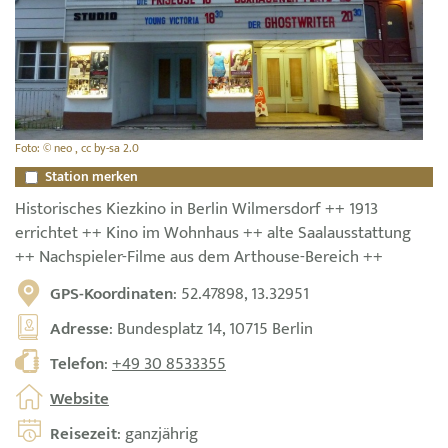
Foto: © neo , cc by-sa 2.0
Station merken
Historisches Kiezkino in Berlin Wilmersdorf ++ 1913
errichtet ++ Kino im Wohnhaus ++ alte Saalausstattung
++ Nachspieler-Filme aus dem Arthouse-Bereich ++
GPS-Koordinaten
: 52.47898, 13.32951
Adresse
: Bundesplatz 14, 10715 Berlin
Telefon
:
+49 30 8533355
Website
Reisezeit
: ganzjährig