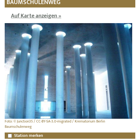
BAUMSCHULENWEG
Auf Karte anzeigen »
Foto: © Junction35 / CC-BY-SA-3.0-migrated / Krematorium Berlin
Baumschulenweg
Station merken