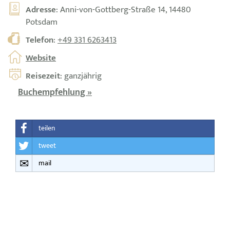
Adresse
: Anni-von-Gottberg-Straße 14, 14480
Potsdam
Telefon
:
+49 331 6263413
Website
Reisezeit
: ganzjährig
Buchempfehlung »
teilen
tweet
mail