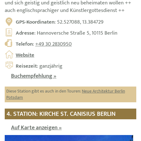
und sich geistig und geistlich neu beheimaten wollen ++
auch englischsprachiger und Künstlergottesdienst ++
GPS-Koordinaten
: 52.527088, 13.384729
Adresse
: Hannoversche Straße 5, 10115 Berlin
Telefon
:
+49 30 2830950
Website
Reisezeit
: ganzjährig
Buchempfehlung »
Diese Station gibt es auch in den Touren:
Neue Architektur Berlin
Potsdam
4. STATION: KIRCHE ST. CANISIUS BERLIN
Auf Karte anzeigen »