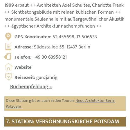
1989 erbaut ++ Architekten Axel Schultes, Charlotte Frank
++ Sichtbetongebäude mit reinen kubischen Formen ++
monumentale Säulenhalle mit außergewöhnlicher Akustik
++ ägyptischer Architektur nachempfunden ++
GPS-Koordinaten
: 52.455698, 13.506533
Adresse
: Südostallee 55, 12437 Berlin
Telefon
:
+49 30 63958121
Website
Reisezeit
: ganzjährig
Buchempfehlung »
Diese Station gibt es auch in den Touren:
Neue Architektur Berlin
Potsdam
7. STATION: VERSÖHNUNGSKIRCHE POTSDAM